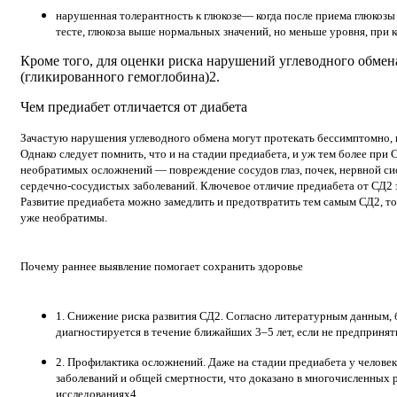
нарушенная толерантность к глюкозе
— когда после приема глюкоз
тесте, глюкоза выше нормальных значений, но меньше уровня, при 
Кроме того, для оценки риска нарушений углеводного обмен
(гликированного гемоглобина)2.
Чем предиабет отличается от диабета
Зачастую нарушения углеводного обмена могут протекать бессимптомно, н
Однако следует помнить, что и на стадии предиабета, и уж тем более при 
необратимых осложнений — повреждение сосудов глаз, почек, нервной си
сердечно-сосудистых заболеваний. Ключевое отличие предиабета от СД2 
Развитие предиабета можно замедлить и предотвратить тем самым СД2, т
уже необратимы.
Почему раннее выявление помогает сохранить здоровье
1. Снижение риска развития СД2.
Согласно литературным данным, б
диагностируется в течение ближайших 3–5 лет, если не предприня
2. Профилактика осложнений.
Даже на стадии предиабета у челове
заболеваний и общей смертности, что доказано в многочисленных
исследованиях4.