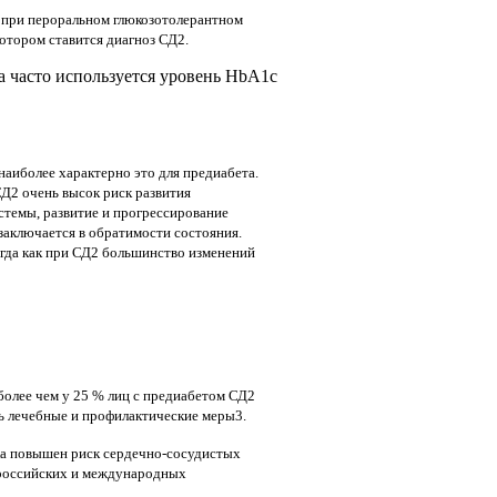
ы при пероральном глюкозотолерантном
котором ставится диагноз СД2.
а часто используется уровень HbA1c
аиболее характерно это для предиабета.
СД2 очень высок риск развития
стемы, развитие и прогрессирование
заключается в обратимости состояния.
огда как при СД2 большинство изменений
олее чем у 25 % лиц с предиабетом СД2
ть лечебные и профилактические меры3.
ка повышен риск сердечно-сосудистых
 российских и международных