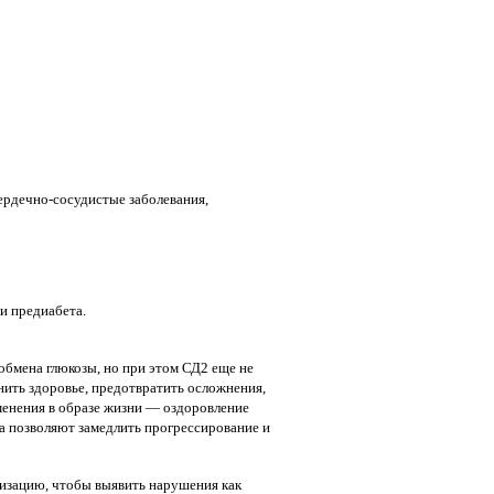
ердечно-сосудистые заболевания,
и предиабета.
бмена глюкозы, но при этом СД2 еще не
анить здоровье, предотвратить осложнения,
менения в образе жизни — оздоровление
а позволяют замедлить прогрессирование и
изацию, чтобы выявить нарушения как