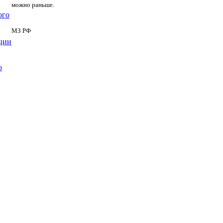
можно раньше.
ого
МЗ РФ
ции
ю