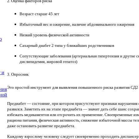
2. Оценка факторов риска
Возраст старше 45 лет
Избыточный вес и ожирение, наличие абдоминального ожирения
Низкий уровень физической активности
о
Сахарный диабет 2 типа у ближайших родственников
Сопутствующие заболевания (артериальная гипертензия и другие с
дислипидемия, жировой гепатоз)
 и
3. Опросник
Это простой инструмент для выявления повышенного риска развития СД2 
ния
ной
Предиабет — состояние, при котором присутствуют признаки нарушения о
развился. Заметить их на этапе предиабета — значит дать себе шанс сохр
избежать медикаментов или отсрочить их применение. Своевременные из
рациона питания, физическая активность, снижение избыточной массы тел
даже остановить развитие предиабета.
Каждому взрослому человеку следует своевременно проходить диспансер