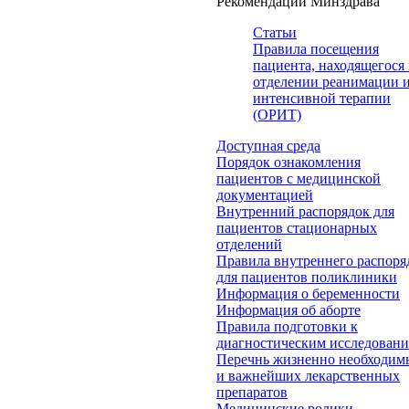
Рекомендации Минздрава
Статьи
Правила посещения
пациента, находящегося 
отделении реанимации 
интенсивной терапии
(ОРИТ)
Доступная среда
Порядок ознакомления
пациентов с медицинской
документацией
Внутренний распорядок для
пациентов стационарных
отделений
Правила внутреннего распоря
для пациентов поликлиники
Информация о беременности
Информация об аборте
Правила подготовки к
диагностическим исследован
Перечнь жизненно необходим
и важнейших лекарственных
препаратов
Медицинские ролики