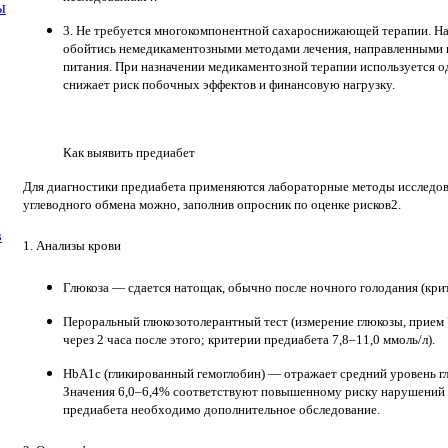
ы
3. Не требуется многокомпонентной сахароснижающей терапии.
На
обойтись немедикаментозными методами лечения, направленными 
питания. При назначении медикаментозной терапии используется о
снижает риск побочных эффектов и финансовую нагрузку.
Как выявить предиабет
Для диагностики предиабета применяются лабораторные методы исследов
углеводного обмена можно, заполнив опросник по оценке рисков2.
в
1. Анализы крови
Глюкоза — сдается натощак, обычно после ночного голодания (крит
Пероральный глюкозотолерантный тест (измерение глюкозы, прием 
через 2 часа после этого; критерии предиабета 7,8–11,0 ммоль/л).
HbA1c (гликированный гемоглобин) — отражает средний уровень гл
Значения 6,0–6,4% соответствуют повышенному риску нарушений у
предиабета необходимо дополнительное обследование.