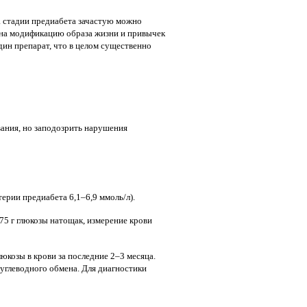
 стадии предиабета зачастую можно
на модификацию образа жизни и привычек
дин препарат, что в целом существенно
ания, но заподозрить нарушения
ерии предиабета 6,1–6,9 ммоль/л).
75 г глюкозы натощак, измерение крови
юкозы в крови за последние 2–3 месяца.
глеводного обмена. Для диагностики