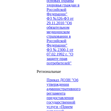
основах охраны
здоровья граждан в
Российской
Федерации"
ФЗ №326-ФЗ от
29.11.2010 "Об
обязательном
медицинском
страховании в
Российской
Федерации"
ФЗ № 2300-1 от
07.02.1992 г. "О
защите прав
потребителей"
Региональные
Приказ ДОЗН "Об
утверждении
административного
регламента
предоставления
государственной
услуги «Прием