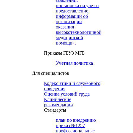
заявлений,
постановка на учет и
предоставление
информации об
организации
оказания
высокотехнологичной
медицинской
помощи».
Приказы ГБУЗ МГБ
Учетная политика
Для специалистов
Кодекс этики и служебного
поведения
Оценка условий труда
Клинические
рекомендации
Cтандарты
план по внедрению
приказ №1257
профессиональные