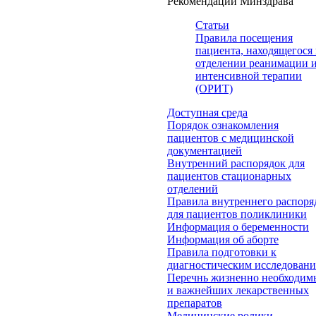
Рекомендации Минздрава
Статьи
Правила посещения
пациента, находящегося 
отделении реанимации 
интенсивной терапии
(ОРИТ)
Доступная среда
Порядок ознакомления
пациентов с медицинской
документацией
Внутренний распорядок для
пациентов стационарных
отделений
Правила внутреннего распоря
для пациентов поликлиники
Информация о беременности
Информация об аборте
Правила подготовки к
диагностическим исследован
Перечнь жизненно необходим
и важнейших лекарственных
препаратов
Медицинские ролики