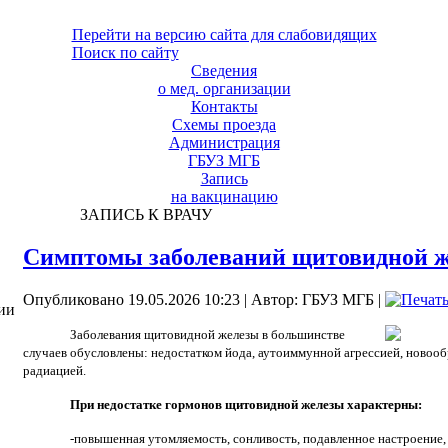
Перейти на версию сайта для слабовидящих
Поиск по сайту
Сведения
о мед. организации
Контакты
Схемы проезда
Администрация
ГБУЗ МГБ
Запись
на вакцинацию
ЗАПИСЬ К ВРАЧУ
Симптомы заболеваний щитовидной 
Опубликовано 19.05.2026 10:23
|
Автор: ГБУЗ МГБ
|
ии
Заболевания щитовидной железы в большинстве
случаев обусловлены: недостатком йода, аутоиммунной агрессией, новооб
радиацией.
При недостатке гормонов щитовидной железы характерны:
-повышенная утомляемость, сонливость, подавленное настроение,