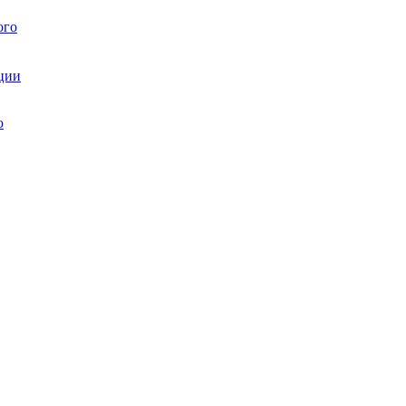
ого
ции
ю