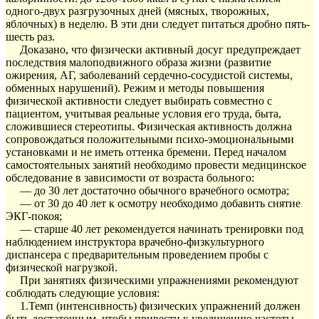
одного-двух разгрузочных дней (мясных, творожных,
яблочных) в неделю. В эти дни следует питаться дробно пять-
шесть раз.
Доказано, что физически активный досуг предупреждает
последствия малоподвижного образа жизни (развитие
ожирения, АГ, заболеваний сердечно-сосудистой системы,
обменных нарушений). Режим и методы повышения
физической активности следует выбирать совместно с
пациентом, учитывая реальные условия его труда, быта,
сложившиеся стереотипы. Физическая активность должна
сопровождаться положительными психо-эмоциональными
установками и не иметь оттенка бремени. Перед началом
самостоятельных занятий необходимо провести медицинское
обследование в зависимости от возраста больного:
— до 30 лет достаточно обычного врачебного осмотра;
— от 30 до 40 лет к осмотру необходимо добавить снятие
ЭКГ-покоя;
— старше 40 лет рекомендуется начинать тренировки под
наблюдением инструктора врачебно-физкультурного
диспансера с предварительным проведением пробы с
физической нагрузкой.
При занятиях физическими упражнениями рекомендуют
соблюдать следующие условия:
1.Темп (интенсивность) физических упражнений должен
быть достаточным, чтобы привести к увеличению частоты