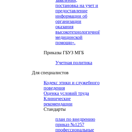
заявлений,
постановка на учет и
предоставление
информации об
организации
оказания
высокотехнологичной
медицинской
помощи».
Приказы ГБУЗ МГБ
Учетная политика
Для специалистов
Кодекс этики и служебного
поведения
Оценка условий труда
Клинические
рекомендации
Cтандарты
план по внедрению
приказ №1257
профессиональные