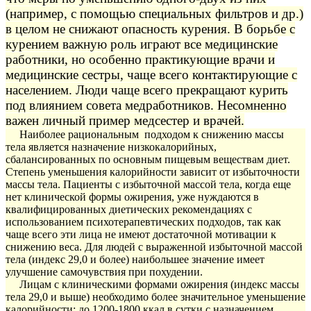
(например, с помощью специальных фильтров и др.)
в целом не снижают опасность курения. В борьбе с
курением важную роль играют все медицинские
работники, но особенно практикующие врачи и
медицинские сестры, чаще всего контактирующие с
населением. Люди чаще всего прекращают курить
под влиянием совета медработников. Несомненно
важен личный пример медсестер и врачей.
Наиболее рациональным подходом к снижению массы
тела является назначение низкокалорийных,
сбалансированных по основным пищевым веществам диет.
Степень уменьшения калорийности зависит от избыточности
массы тела. Пациенты с избыточной массой тела, когда еще
нет клинической формы ожирения, уже нуждаются в
квалифицированных диетических рекомендациях с
использованием психотерапевтических подходов, так как
чаще всего эти лица не имеют достаточной мотивации к
снижению веса. Для людей с выраженной избыточной массой
тела (индекс 29,0 и более) наибольшее значение имеет
улучшение самочувствия при похудении.
Лицам с клиническими формами ожирения (индекс массы
тела 29,0 и выше) необходимо более значительное уменьшение
калорийности: до 1200-1800 ккал в сутки с назначением