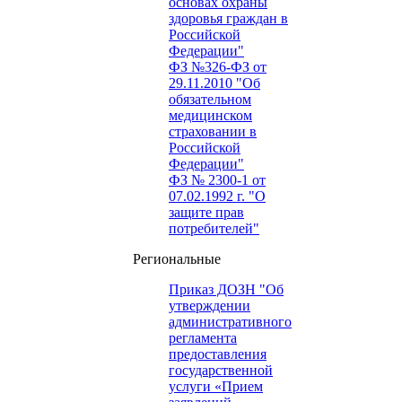
основах охраны
здоровья граждан в
Российской
Федерации"
ФЗ №326-ФЗ от
29.11.2010 "Об
обязательном
медицинском
страховании в
Российской
Федерации"
ФЗ № 2300-1 от
07.02.1992 г. "О
защите прав
потребителей"
Региональные
Приказ ДОЗН "Об
утверждении
административного
регламента
предоставления
государственной
услуги «Прием