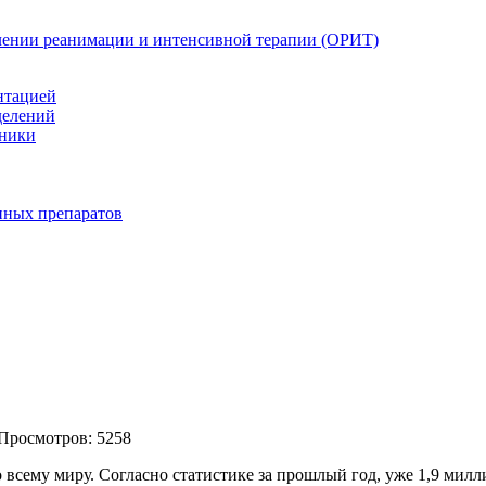
елении реанимации и интенсивной терапии (ОРИТ)
нтацией
делений
иники
нных препаратов
 Просмотров: 5258
о всему миру.
Согласно статистике за прошлый год, уже 1,9 милл