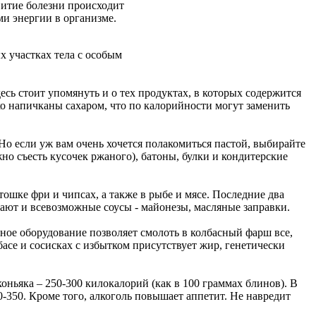
витие болезни происходит
ми энергии в организме.
 участках тела с особым
сь стоит упомянуть и о тех продуктах, в которых содержится
ко напичканы сахаром, что по калорийности могут заменить
Но если уж вам очень хочется полакомиться пастой, выбирайте
но съесть кусочек ржаного), батоны, булки и кондитерские
тошке фри и чипсах, а также в рыбе и мясе. Последние два
ают и всевозможные соусы - майонезы, масляные заправки.
ое оборудование позволяет смолоть в колбасный фарш все,
асе и сосисках с избытком присутствует жир, генетически
ьяка – 250-300 килокалорий (как в 100 граммах блинов). В
0-350. Кроме того, алкоголь повышает аппетит. Не навредит