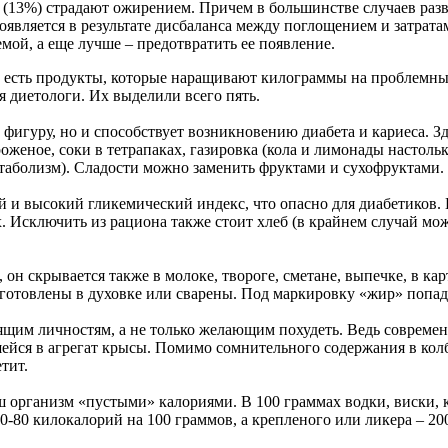
 (13%) страдают ожирением. Причем в большинстве случаев раз
оявляется в результате дисбаланса между поглощением и затрата
мой, а еще лучше – предотвратить ее появление.
о есть продукты, которые наращивают килограммы на проблемных
я диетологи. Их выделили всего пять.
игуру, но и способствует возникновению диабета и кариеса. Зде
оженое, соки в тетрапаках, газировка (кола и лимонады настоль
етаболизм). Сладости можно заменить фруктами и сухофруктами.
 и высокий гликемический индекс, что опасно для диабетиков. 
 Исключить из рациона также стоит хлеб (в крайнем случай мож
он скрывается также в молоке, твороге, сметане, выпечке, в кар
готовлены в духовке или сварены. Под маркировку «жир» попад
им личностям, а не только желающим похудеть. Ведь современн
шейся в агрегат крысы. Помимо сомнительного содержания в колб
тит.
ганизм «пустыми» калориями. В 100 граммах водки, виски, кон
0-80 килокалорий на 100 граммов, а крепленого или ликера – 20