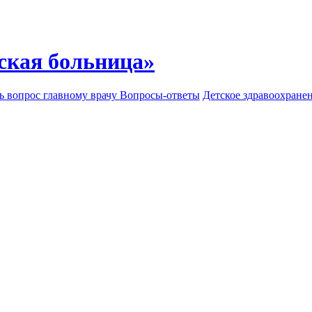
ская больница»
ь вопрос главному врачу
Вопросы-ответы
Детское здравоохране