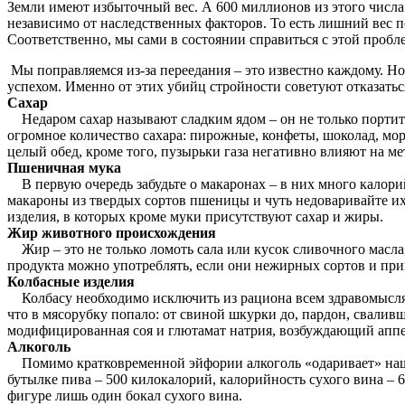
Земли имеют избыточный вес. А 600 миллионов из этого числа
независимо от наследственных факторов. То есть лишний вес п
Соответственно, мы сами в состоянии справиться с этой пробле
Мы поправляемся из-за переедания – это известно каждому. Н
успехом. Именно от этих убийц стройности советуют отказатьс
Сахар
Недаром сахар называют сладким ядом – он не только портит ф
огромное количество сахара: пирожные, конфеты, шоколад, мор
целый обед, кроме того, пузырьки газа негативно влияют на м
Пшеничная мука
В первую очередь забудьте о макаронах – в них много калорий
макароны из твердых сортов пшеницы и чуть недоваривайте их.
изделия, в которых кроме муки присутствуют сахар и жиры.
Жир животного происхождения
Жир – это не только ломоть сала или кусок сливочного масла, 
продукта можно употреблять, если они нежирных сортов и при
Колбасные изделия
Колбасу необходимо исключить из рациона всем здравомыслящ
что в мясорубку попало: от свиной шкурки до, пардон, свалив
модифицированная соя и глютамат натрия, возбуждающий аппе
Алкоголь
Помимо кратковременной эйфории алкоголь «одаривает» наш ор
бутылке пива – 500 килокалорий, калорийность сухого вина – 6
фигуре лишь один бокал сухого вина.