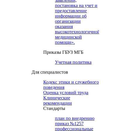
заявлений,
постановка на учет и
предоставление
информации об
организации
оказания
высокотехнологичной
медицинской
помощи».
Приказы ГБУЗ МГБ
Учетная политика
Для специалистов
Кодекс этики и служебного
поведения
Оценка условий труда
Клинические
рекомендации
Cтандарты
план по внедрению
приказ №1257
профессиональные