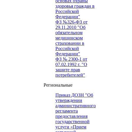
основах охраны
здоровья граждан в
Российской
Федерации"
ФЗ №326-ФЗ от
29.11.2010 "Об
обязательном
медицинском
страховании в
Российской
Федерации"
ФЗ № 2300-1 от
07.02.1992 г. "О
защите прав
потребителей"
Региональные
Приказ ДОЗН "Об
утверждении
административного
регламента
предоставления
государственной
услуги «Прием