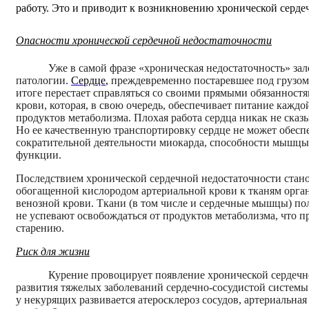
работу. Это и приводит к возникновению хронической серде
Опасности хронической сердечной недостаточности
Уже в самой фразе «хроническая недостаточность» за
патологии.
Сердце
,
преждевременно постаревшее под грузом
итоге перестает справляться со своими прямыми обязанностя
крови, которая, в свою очередь, обеспечивает питание кажд
продуктов метаболизма. Плохая работа сердца никак не сказы
Но ее качественную транспортировку сердце не может обес
сократительной деятельности миокарда, способности мышцы
функции.
Последствием хронической сердечной недостаточности стан
обогащенной кислородом артериальной крови к тканям орга
венозной крови. Ткани (в том числе и сердечные мышцы) п
не успевают освобождаться от продуктов метаболизма, что 
старению.
Риск для жизни
Курение провоцирует появление хронической сердечно
развития тяжелых заболеваний сердечно-сосудистой системы
у некурящих развивается атеросклероз сосудов, артериальна