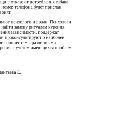
щи в отказе от потребления табака
 номер телефона будет прислан
вонят.
ают психологи и врачи. Психологи
 найти замену ритуалам курения,
ления зависимости, поддержат
чи проконсультируют о наиболее
овет пациентам с различными
курения с учетом имеющихся проблем
антьева Е.