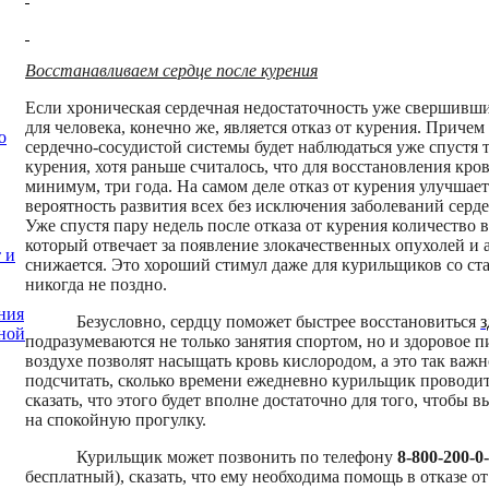
Восстанавливаем сердце после курения
Если хроническая сердечная недостаточность уже свершивш
для человека, конечно же, является отказ от курения. Приче
о
сердечно-сосудистой системы будет наблюдаться уже спустя 
курения, хотя раньше считалось, что для восстановления кр
минимум, три года. На самом деле отказ от курения улучшает
вероятность развития всех без исключения заболеваний серде
Уже спустя пару недель после отказа от курения количество 
который отвечает за появление злокачественных опухолей и 
 и
снижается. Это хороший стимул даже для курильщиков со ста
никогда не поздно.
ния
Безусловно, сердцу поможет быстрее восстановиться
з
ной
подразумеваются не только занятия спортом, но и здоровое 
воздухе позволят насыщать кровь кислородом, а это так важн
подсчитать, сколько времени ежедневно курильщик проводит
сказать, что этого будет вполне достаточно для того, чтобы 
на спокойную прогулку.
Курильщик может позвонить по телефону
8-800-200-0
бесплатный), сказать, что ему необходима помощь в отказе от