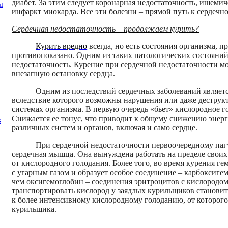
диабет. За этим следует коронарная недостаточность, ишемич
ы
инфаркт миокарда. Все эти болезни – прямой путь к сердечн
Сердечная недостаточность – продолжаем курить?
Курить вредно
всегда, но есть состояния организма, 
противопоказано. Одним из таких патологических состояний
недостаточность. Курение при сердечной недостаточности м
внезапную остановку сердца.
Одним из последствий сердечных заболеваний являет
вследствие которого возможны нарушения или даже деструк
системах организма. В первую очередь «бьет» кислородное г
Снижается ее тонус, что приводит к общему снижению энерг
в
различных систем и органов, включая и само сердце.
При сердечной недостаточности первоочередному паг
сердечная мышца. Она вынуждена работать на пределе своих 
от кислородного голодания. Более того, во время курения г
с угарным газом и образует особое соединение – карбоксиге
чем оксигемоглобин – соединения эритроцитов с кислородо
транспортировать кислород у заядлых курильщиков становит
к более интенсивному кислородному голоданию, от которого,
курильщика.