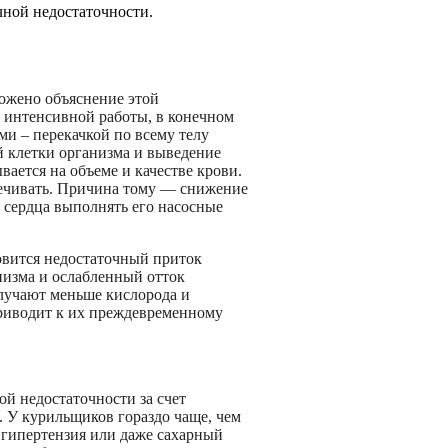
чной недостаточности.
ложено объяснение этой
 интенсивной работы, в конечном
ми – перекачкой по всему телу
ой клетки организма и выведение
вается на объеме и качестве крови.
печивать. Причина тому — снижение
 сердца выполнять его насосные
овится недостаточный приток
низма и ослабленный отток
олучают меньше кислорода и
приводит к их преждевременному
й недостаточности за счет
. У курильщиков гораздо чаще, чем
я гипертензия или даже сахарный