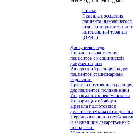
Рекомендации Минздрава
Статьи
Правила посещения
пациента, находящегося 
отделении реанимации 
интенсивной терапии
(ОРИТ)
Доступная среда
Порядок ознакомления
пациентов с медицинской
документацией
Внутренний распорядок для
пациентов стационарных
отделений
Правила внутреннего распоря
для пациентов поликлиники
Информация о беременности
Информация об аборте
Правила подготовки к
диагностическим исследован
Перечнь жизненно необходим
и важнейших лекарственных
препаратов
Медицинские ролики