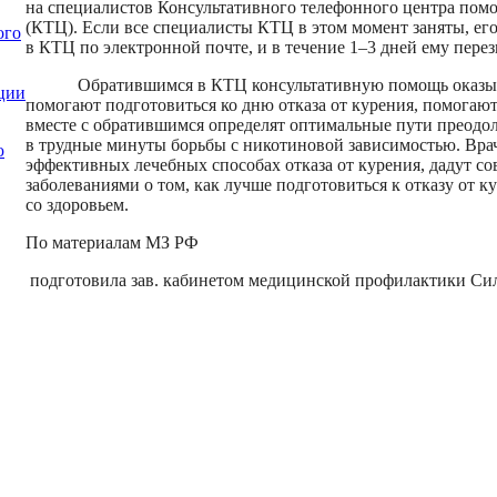
на специалистов Консультативного телефонного центра помо
(КТЦ). Если все специалисты КТЦ в этом момент заняты, его
ого
в КТЦ по электронной почте, и в течение 1–3 дней ему перез
Обратившимся в КТЦ консультативную помощь оказыв
ции
помогают подготовиться ко дню отказа от курения, помогают
вместе с обратившимся определят оптимальные пути преодо
в трудные минуты борьбы с никотиновой зависимостью. Вра
ю
эффективных лечебных способах отказа от курения, дадут с
заболеваниями о том, как лучше подготовиться к отказу от 
со здоровьем.
По материалам МЗ РФ
подготовила зав. кабинетом медицинской профилактики Сил