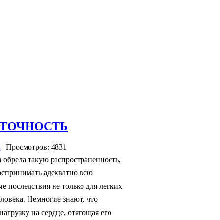
АТОЧНОСТЬ
| Просмотров: 4831
а обрела такую распространенность,
воспринимать адекватно всю
е последствия не только для легких
еловека. Немногие знают, что
агрузку на сердце, отягощая его