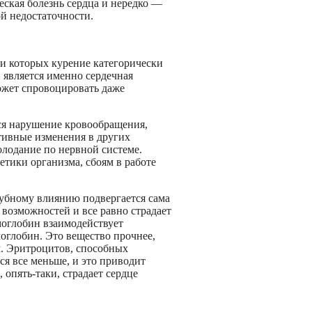
еская болезнь сердца и нередко —
ой недостаточности.
при которых курение категорически
 является именно сердечная
ожет спровоцировать даже
ся нарушение кровообращения,
тивные изменения в других
олодание по нервной системе.
етики организма, сбоям в работе
убному влиянию подвергается сама
возможностей и все равно страдает
емоглобин взаимодействует
моглобин. Это вещество прочнее,
м. Эритроцитов, способных
ся все меньше, и это приводит
 опять-таки, страдает сердце