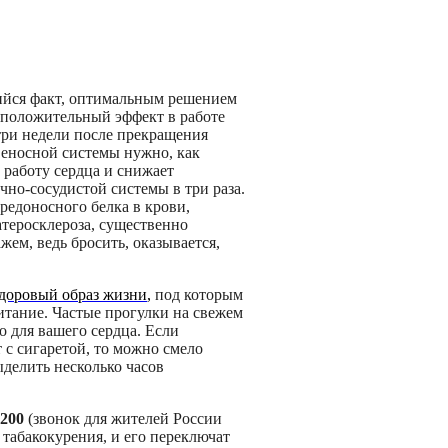
ийся факт, оптимальным решением
м положительный эффект в работе
три недели после прекращения
овеносной системы нужно, как
 работу сердца и снижает
чно-сосудистой системы в три раза.
вредоносного белка в крови,
атеросклероза, существенно
жем, ведь бросить, оказывается,
доровый образ жизни
,
под которым
питание. Частые прогулки на свежем
о для вашего сердца. Если
 с сигаретой, то можно смело
выделить несколько часов
-200
(звонок для жителей России
 табакокурения, и его переключат