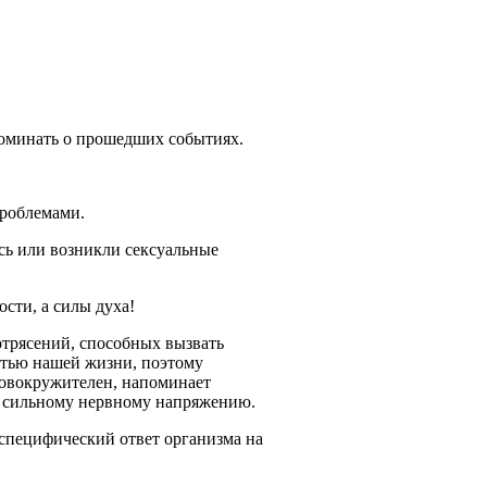
поминать о прошедших событиях.
проблемами.
сь или возникли сексуальные
сти, а силы духа!
трясений, способных вызвать
стью нашей жизни, поэтому
ловокружителен, напоминает
 к сильному нервному напряжению.
неспецифический ответ организма на