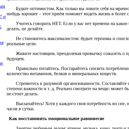
нам
Будьте оптимистом. Как только вы ловите себя на мрачн
нибудь хорошее – этот приём поможет видеть жизнь в более 
7 и
Учитесь говорить НЕТ. Если у вас нет времени на какое-
Б
делать, не делайте.
Не становитесь максималистом: будьте терпимы и снисхо
ия
реальные цели.
Живите настоящим, преодолевая привычку сожалеть о п
будущем.
ие
Правильно питайтесь. Постарайтесь снизить потребление
количество витаминов, белков и минеральных веществ.
Стремитесь к разумной организованности. Составляйте 
степени важности и т. д. Реально смотрите на вещи: может б
не стоит делать.
Высыпайтесь! Хотя у каждого своя потребность во сне, 
часов в сутки.
Как восстановить эмоциональное равновесие
Занятие любимым делом: чтение, музыка, кино, театр и т.