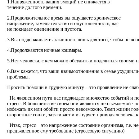
1.Напряженность ваших эмоций не снижается в
течение долгого времени.
2.Продолжительное время вы ощущаете хроническое
напряжение, замешательство и опустошенность, вас
не покидает оцепенение и пустота.
3.Вы поддерживаете активность лишь для того, чтобы не вс
4.Продолжаются ночные кошмары.
5.Нет человека, с кем можно обсудить и поделиться своими 
6.Вам кажется, что ваши взаимоотношения в семье ухудшили
проблемы.
Просить помощи в трудную минуту – это проявление не слабо
На жизненном пути нас поджидает множество событий и по
стресс. В большинстве своем они являются неотъемлемой ча
избежать их или обойти просто невозможно. Темп жизни го
скоростные гонки, затягивает и изнуряет, приводя человека
Итак, стресс – это напряженное состояние организма, т.е. 
предъявленное ему требование (стрессовую ситуацию).