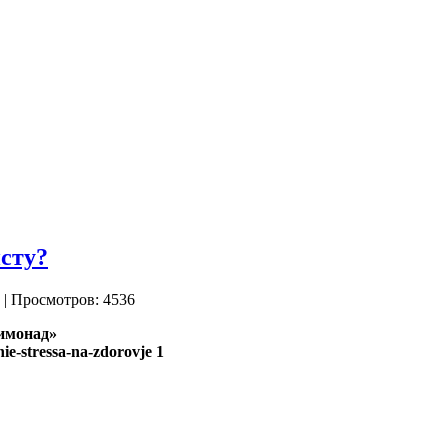
исту?
| Просмотров: 4536
лимонад»