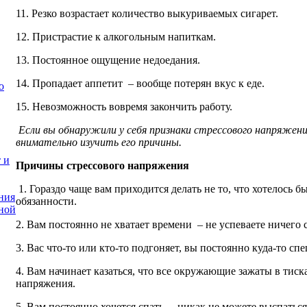
11. Резко возрастает количество выкуриваемых сигарет.
12. Пристрастие к алкогольным напиткам.
13. Постоянное ощущение недоедания.
14. Пропадает аппетит – вообще потерян вкус к еде.
о
15. Невозможность вовремя закончить работу.
Если вы обнаружили у себя признаки стрессового напряжени
внимательно изучить его причины.
 и
Причины стрессового напряжения
1. Гораздо чаще вам приходится делать не то, что хотелось бы
ния
обязанности.
ной
2. Вам постоянно не хватает времени – не успеваете ничего с
3. Вас что-то или кто-то подгоняет, вы постоянно куда-то сп
4. Вам начинает казаться, что все окружающие зажаты в тиск
напряжения.
5. Вам постоянно хочется спать – никак не можете выспаться