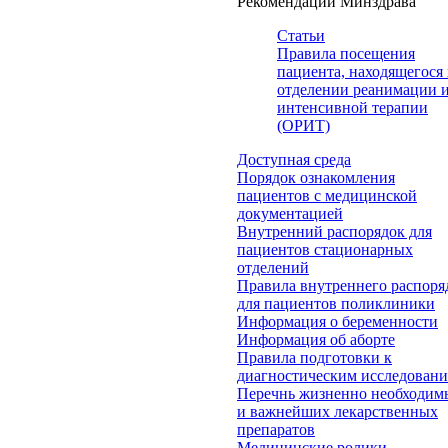
Рекомендации Минздрава
Статьи
Правила посещения
пациента, находящегося 
отделении реанимации 
интенсивной терапии
(ОРИТ)
Доступная среда
Порядок ознакомления
пациентов с медицинской
документацией
Внутренний распорядок для
пациентов стационарных
отделений
Правила внутреннего распоря
для пациентов поликлиники
Информация о беременности
Информация об аборте
Правила подготовки к
диагностическим исследован
Перечнь жизненно необходим
и важнейших лекарственных
препаратов
Медицинские ролики