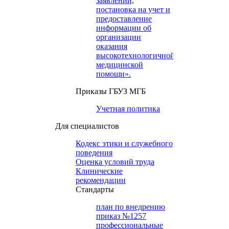
заявлений,
постановка на учет и
предоставление
информации об
организации
оказания
высокотехнологичной
медицинской
помощи».
Приказы ГБУЗ МГБ
Учетная политика
Для специалистов
Кодекс этики и служебного
поведения
Оценка условий труда
Клинические
рекомендации
Cтандарты
план по внедрению
приказ №1257
профессиональные