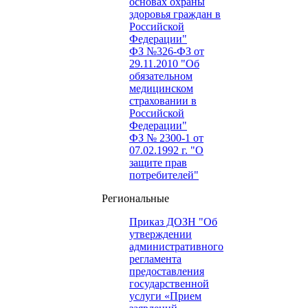
основах охраны
здоровья граждан в
Российской
Федерации"
ФЗ №326-ФЗ от
29.11.2010 "Об
обязательном
медицинском
страховании в
Российской
Федерации"
ФЗ № 2300-1 от
07.02.1992 г. "О
защите прав
потребителей"
Региональные
Приказ ДОЗН "Об
утверждении
административного
регламента
предоставления
государственной
услуги «Прием