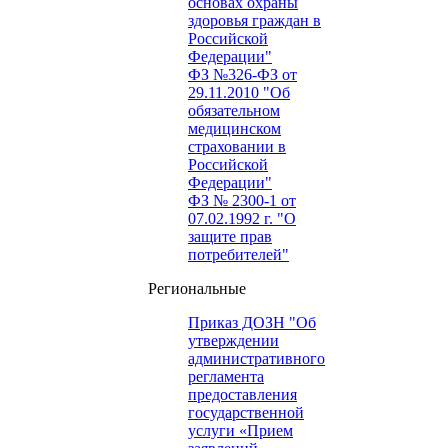
основах охраны
здоровья граждан в
Российской
Федерации"
ФЗ №326-ФЗ от
29.11.2010 "Об
обязательном
медицинском
страховании в
Российской
Федерации"
ФЗ № 2300-1 от
07.02.1992 г. "О
защите прав
потребителей"
Региональные
Приказ ДОЗН "Об
утверждении
административного
регламента
предоставления
государственной
услуги «Прием