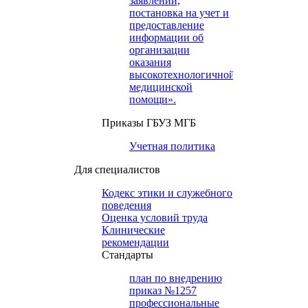
заявлений,
постановка на учет и
предоставление
информации об
организации
оказания
высокотехнологичной
медицинской
помощи».
Приказы ГБУЗ МГБ
Учетная политика
Для специалистов
Кодекс этики и служебного
поведения
Оценка условий труда
Клинические
рекомендации
Cтандарты
план по внедрению
приказ №1257
профессиональные