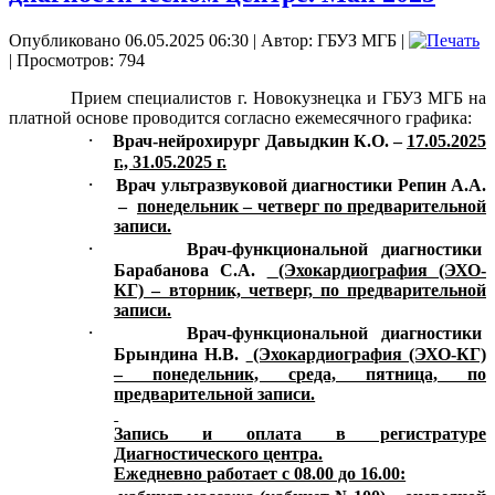
Опубликовано 06.05.2025 06:30
|
Автор: ГБУЗ МГБ
|
| Просмотров: 794
Прием специалистов г. Новокузнецка и ГБУЗ МГБ на
платной основе проводится согласно ежемесячного графика:
·
Врач-нейрохирург Давыдкин К.О. –
17.05.2025
г., 31.05.2025 г.
·
Врач ультразвуковой диагностики Репин А.А.
–
понедельник – четверг по предварительной
записи.
·
Врач-функциональной диагностики
Барабанова С.А.
(Эхокардиография (ЭХО-
КГ) – вторник, четверг, по предварительной
записи.
·
Врач-функциональной диагностики
Брындина Н.В.
(Эхокардиография (ЭХО-КГ)
– понедельник, среда, пятница, по
предварительной записи.
Запись и оплата в регистратуре
Диагностического центра.
Ежедневно работает с 08.00 до 16.00: