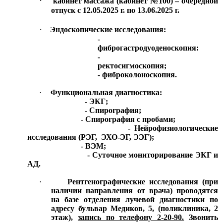
·
кабинет массажа (кабинет №100) – очередной
отпуск с 12.05.2025 г. по 13.06.2025 г.
·
Эндоскопические исследования:
-
фиброгастродуоденоскопия:
-
ректосигмоскопия;
- фиброколоноскопия.
·
Функциональная диагностика:
- ЭКГ;
- Спирография;
- Спирография с пробами;
- Нейрофизиологические
исследования (РЭГ,
ЭХО-ЭГ, ЭЭГ);
- ВЭМ;
- Суточное мониторирование ЭКГ и
АД.
·
Рентгенографические исследования (при
наличии направления от врача) проводятся
на базе отделения лучевой диагностики по
адресу бульвар Медиков, 5, (поликлиника, 2
этаж),
запись по телефону 2-20-90.
Звонить