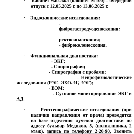
·
кабинет массажа (кабинет №100) – очередной
отпуск с 12.05.2025 г. по 13.06.2025 г.
·
Эндоскопические исследования:
-
фиброгастродуоденоскопия:
-
ректосигмоскопия;
- фиброколоноскопия.
·
Функциональная диагностика:
- ЭКГ;
- Спирография;
- Спирография с пробами;
- Нейрофизиологические
исследования (РЭГ,
ЭХО-ЭГ, ЭЭГ);
- ВЭМ;
- Суточное мониторирование ЭКГ и
АД.
·
Рентгенографические исследования (при
наличии направления от врача) проводятся
на базе отделения лучевой диагностики по
адресу бульвар Медиков, 5, (поликлиника, 2
этаж),
запись по телефону 2-20-90.
Звонить