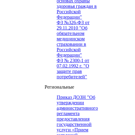
основах охраны
здоровья граждан в
Российской
Федерации"
ФЗ №326-ФЗ от
29.11.2010 "Об
обязательном
медицинском
страховании в
Российской
Федерации"
ФЗ № 2300-1 от
07.02.1992 г. "О
защите прав
потребителей"
Региональные
Приказ ДОЗН "Об
утверждении
административного
регламента
предоставления
государственной
услуги «Прием