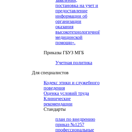
заявлений,
постановка на учет и
предоставление
информации об
организации
оказания
высокотехнологичной
медицинской
помощи».
Приказы ГБУЗ МГБ
Учетная политика
Для специалистов
Кодекс этики и служебного
поведения
Оценка условий труда
Клинические
рекомендации
Cтандарты
план по внедрению
приказ №1257
профессиональные