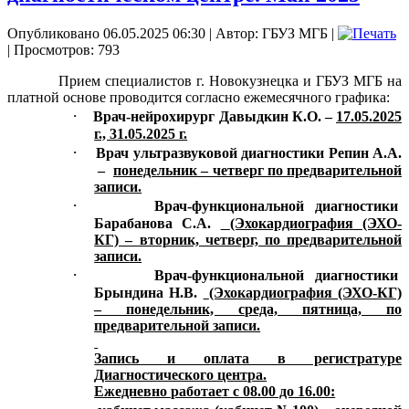
Опубликовано 06.05.2025 06:30
|
Автор: ГБУЗ МГБ
|
| Просмотров: 793
Прием специалистов г. Новокузнецка и ГБУЗ МГБ на
платной основе проводится согласно ежемесячного графика:
·
Врач-нейрохирург Давыдкин К.О. –
17.05.2025
г., 31.05.2025 г.
·
Врач ультразвуковой диагностики Репин А.А.
–
понедельник – четверг по предварительной
записи.
·
Врач-функциональной диагностики
Барабанова С.А.
(Эхокардиография (ЭХО-
КГ) – вторник, четверг, по предварительной
записи.
·
Врач-функциональной диагностики
Брындина Н.В.
(Эхокардиография (ЭХО-КГ)
– понедельник, среда, пятница, по
предварительной записи.
Запись и оплата в регистратуре
Диагностического центра.
Ежедневно работает с 08.00 до 16.00: