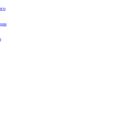
ого
ции
ю