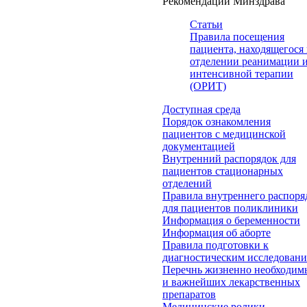
Рекомендации Минздрава
Статьи
Правила посещения
пациента, находящегося 
отделении реанимации 
интенсивной терапии
(ОРИТ)
Доступная среда
Порядок ознакомления
пациентов с медицинской
документацией
Внутренний распорядок для
пациентов стационарных
отделений
Правила внутреннего распоря
для пациентов поликлиники
Информация о беременности
Информация об аборте
Правила подготовки к
диагностическим исследован
Перечнь жизненно необходим
и важнейших лекарственных
препаратов
Медицинские ролики