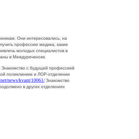
кникам. Они интересовались, на
олучить профессию медика, какие
привлечь молодых специалистов в
ваны в Междуреченске.
. Знакомство с будущей профессией
кой поликлинике и ЛОР-отделении
.net/news/kvant/10061/
Знакомство
родолжено в других отделениях