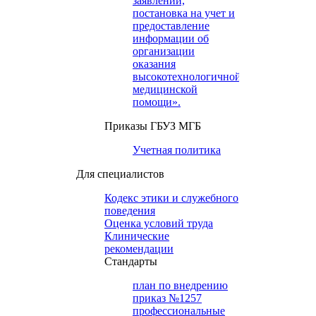
заявлений,
постановка на учет и
предоставление
информации об
организации
оказания
высокотехнологичной
медицинской
помощи».
Приказы ГБУЗ МГБ
Учетная политика
Для специалистов
Кодекс этики и служебного
поведения
Оценка условий труда
Клинические
рекомендации
Cтандарты
план по внедрению
приказ №1257
профессиональные