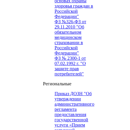
основах охраны
здоровья граждан в
Российской
Федерации"
ФЗ №326-ФЗ от
29.11.2010 "Об
обязательном
медицинском
страховании в
Российской
Федерации"
ФЗ № 2300-1 от
07.02.1992 г. "О
защите прав
потребителей"
Региональные
Приказ ДОЗН "Об
утверждении
административного
регламента
предоставления
государственной
услуги «Прием