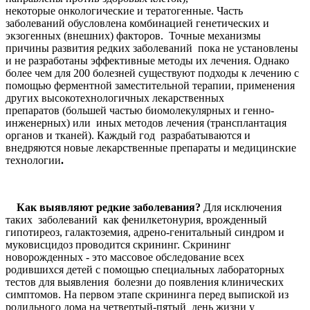
некоторые онкологические и тератогенные. Часть
заболеваний обусловлена комбинацией генетических и
экзогенных (внешних) факторов. Точные механизмы
причины развития редких заболеваний пока не установлены
и не разработаны эффективные методы их лечения. Однако
более чем для 200 болезней существуют подходы к лечению с
помощью ферментной заместительной терапии, применения
других высокотехнологичных лекарственных
препаратов (большей частью биомолекулярных и генно-
инженерных) или иных методов лечения (трансплантация
органов и тканей). Каждый год разрабатываются и
внедряются новые лекарственные препараты и медицинские
технологии
.
Как выявляют редкие заболевания?
Для исключения
таких заболеваний как фенилкетонурия, врожденный
гипотиреоз, галактоземия, адрено-генитальный синдром и
муковисцидоз проводится скрининг. Скрининг
новорожденных - это массовое обследование всех
родившихся детей с помощью специальных лабораторных
тестов для выявления болезни до появления клинических
симптомов. На первом этапе скрининга перед выпиской из
родильного дома на четвертый-пятый день жизни у