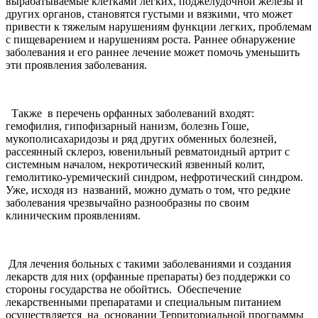
вырабатываемые клетками легких, поджелудочной железы и
других органов, становятся густыми и вязкими, что может
привести к тяжелым нарушениям функции легких, проблемам
с пищеварением и нарушениям роста. Раннее обнаружение
заболевания и его раннее лечение может помочь уменьшить
эти проявления заболевания.
Также в перечень орфанных заболеваний входят:
гемофилия, гипофизарный нанизм, болезнь Гоше,
мукополисахаридозы и ряд других обменных болезней,
рассеянный склероз, ювенильный ревматоидный артрит с
системным началом, некротический язвенный колит,
гемолитико-уремический синдром, нефротический синдром.
Уже, исходя из названий, можно думать о том, что редкие
заболевания чрезвычайно разнообразны по своим
клиническим проявлениям.
Для лечения больных с такими заболеваниями и создания
лекарств для них (орфанные препараты) без поддержки со
стороны государства не обойтись.
О
беспечение
лекарственными препаратами и специальным питанием
осуществляется на основании Территориальной программы