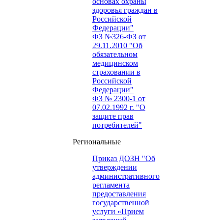
основах охраны
здоровья граждан в
Российской
Федерации"
ФЗ №326-ФЗ от
29.11.2010 "Об
обязательном
медицинском
страховании в
Российской
Федерации"
ФЗ № 2300-1 от
07.02.1992 г. "О
защите прав
потребителей"
Региональные
Приказ ДОЗН "Об
утверждении
административного
регламента
предоставления
государственной
услуги «Прием