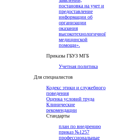
заявлений,
постановка на учет и
предоставление
информации об
организации
оказания
высокотехнологичной
медицинской
помощи».
Приказы ГБУЗ МГБ
Учетная политика
Для специалистов
Кодекс этики и служебного
поведения
Оценка условий труда
Клинические
рекомендации
Cтандарты
план по внедрению
приказ №1257
профессиональные