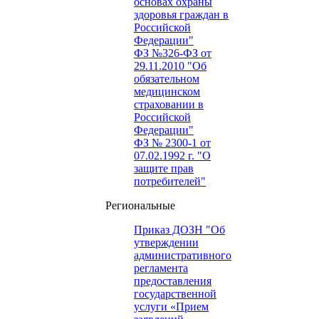
основах охраны
здоровья граждан в
Российской
Федерации"
ФЗ №326-ФЗ от
29.11.2010 "Об
обязательном
медицинском
страховании в
Российской
Федерации"
ФЗ № 2300-1 от
07.02.1992 г. "О
защите прав
потребителей"
Региональные
Приказ ДОЗН "Об
утверждении
административного
регламента
предоставления
государственной
услуги «Прием