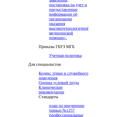
заявлений,
постановка на учет и
предоставление
информации об
организации
оказания
высокотехнологичной
медицинской
помощи».
Приказы ГБУЗ МГБ
Учетная политика
Для специалистов
Кодекс этики и служебного
поведения
Оценка условий труда
Клинические
рекомендации
Cтандарты
план по внедрению
приказ №1257
профессиональные