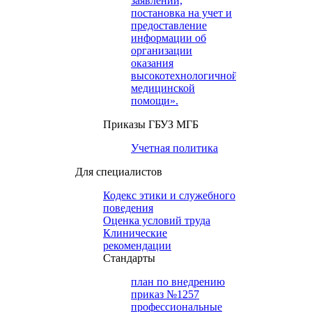
заявлений,
постановка на учет и
предоставление
информации об
организации
оказания
высокотехнологичной
медицинской
помощи».
Приказы ГБУЗ МГБ
Учетная политика
Для специалистов
Кодекс этики и служебного
поведения
Оценка условий труда
Клинические
рекомендации
Cтандарты
план по внедрению
приказ №1257
профессиональные