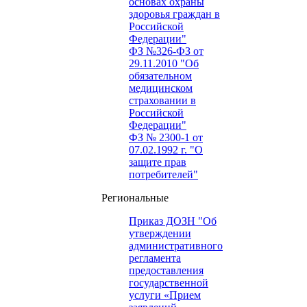
основах охраны
здоровья граждан в
Российской
Федерации"
ФЗ №326-ФЗ от
29.11.2010 "Об
обязательном
медицинском
страховании в
Российской
Федерации"
ФЗ № 2300-1 от
07.02.1992 г. "О
защите прав
потребителей"
Региональные
Приказ ДОЗН "Об
утверждении
административного
регламента
предоставления
государственной
услуги «Прием