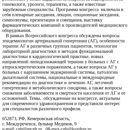
гинекологи, урологи, терапевты, а также известные
зарубежные специалисты. Программа конгресса включала в
себя пленарные заседания, лекции, секционные заседания,
симпозиумы, презентации и совещания, выставку
фармацевтических компаний и производителей медицинского
оборудования.
В рамках Всероссийского конгресса обсуждены вопросы
эпидемиологии артериальной гипертонии (АГ), особенности
терапии АГ в различных группах пациентов, технологии
лабораторной диагностики и методов функциональной
диагностики в кардиологической практике, новых
направлений липидснижающей терапии у больных с АГ с
атеросклеротическим поражением, а также вопросы АГ у
больных с нарушением эндокринной системы, патологии
дыхательной системы, национальные и международные
рекомендации по диагностике и лечению АГ, легочной
гипертензии и метаболического синдрома, а также вопросы
снижения заболеваемости и смертности населения от АГ и ее
осложнений. Темы, обсужденные на конгрессе, актуальны
для современного здравоохранения и представили интерес
для специалистов различного профиля.
652873, РФ, Кемеровская область,
г. Междуреченск, бульвар Медиков, 9
e-mail: cgb@mcgb.ru , 08-muz-cgb@kuzdrav.ru