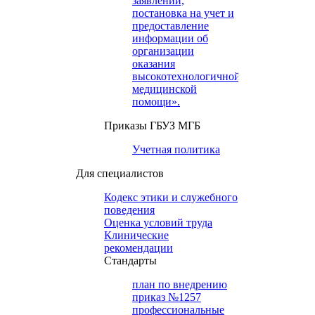
заявлений,
постановка на учет и
предоставление
информации об
организации
оказания
высокотехнологичной
медицинской
помощи».
Приказы ГБУЗ МГБ
Учетная политика
Для специалистов
Кодекс этики и служебного
поведения
Оценка условий труда
Клинические
рекомендации
Cтандарты
план по внедрению
приказ №1257
профессиональные