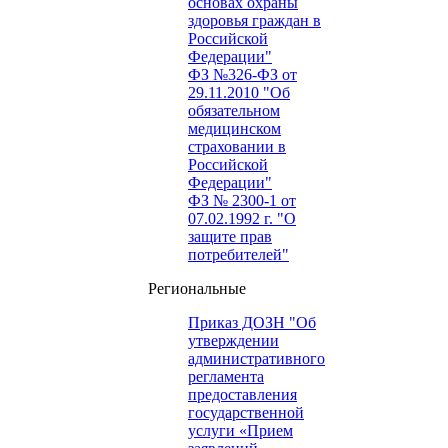
основах охраны
здоровья граждан в
Российской
Федерации"
ФЗ №326-ФЗ от
29.11.2010 "Об
обязательном
медицинском
страховании в
Российской
Федерации"
ФЗ № 2300-1 от
07.02.1992 г. "О
защите прав
потребителей"
Региональные
Приказ ДОЗН "Об
утверждении
административного
регламента
предоставления
государственной
услуги «Прием