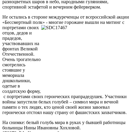
разноцветных шаров в небо, народными гуляниями,
спортивной эстафетой и вечерним фейерверком.
Не остались в стороне междуреченцы от всероссийской акции
«Бессмертный полк» -
многие горожане вышли на митинг с
портретами своих
отцов, дедов и
прадедов,
участвовавших на
фронтах Великой
Отечественной.
Очень трогательно
смотрелись
стоявшие у
мемориала
дошкольники,
одетые в
солдатскую форму,
с портретами своих героических прапрадедушек. Участники
войны запустили белых голубей – символ мира и вечной
памяти о тех людях, кто ценой своей жизни завоевал
героически отстоял нашу страну от фашистских захватчиков.
На снимке: белый голубь мира в руках у бывшей работницы
больницы Нины Ивановны Хохловой.