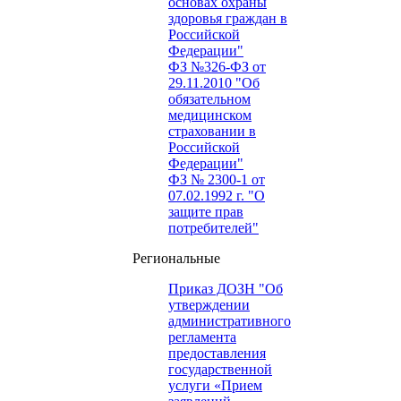
основах охраны
здоровья граждан в
Российской
Федерации"
ФЗ №326-ФЗ от
29.11.2010 "Об
обязательном
медицинском
страховании в
Российской
Федерации"
ФЗ № 2300-1 от
07.02.1992 г. "О
защите прав
потребителей"
Региональные
Приказ ДОЗН "Об
утверждении
административного
регламента
предоставления
государственной
услуги «Прием