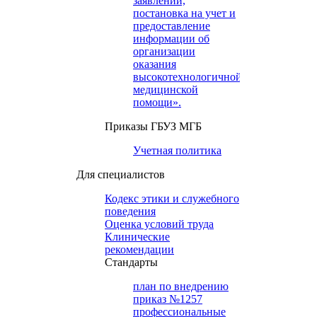
заявлений,
постановка на учет и
предоставление
информации об
организации
оказания
высокотехнологичной
медицинской
помощи».
Приказы ГБУЗ МГБ
Учетная политика
Для специалистов
Кодекс этики и служебного
поведения
Оценка условий труда
Клинические
рекомендации
Cтандарты
план по внедрению
приказ №1257
профессиональные