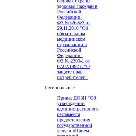
основах охраны
здоровья граждан в
Российской
Федерации"
ФЗ №326-ФЗ от
29.11.2010 "Об
обязательном
медицинском
страховании в
Российской
Федерации"
ФЗ № 2300-1 от
07.02.1992 г. "О
защите прав
потребителей"
Региональные
Приказ ДОЗН "Об
утверждении
административного
регламента
предоставления
государственной
услуги «Прием