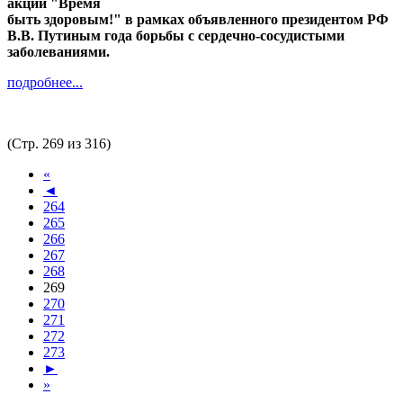
акции "Время
быть здоровым!" в рамках объявленного президентом РФ
В.В. Путиным года борьбы с сердечно-сосудистыми
заболеваниями.
подробнее...
(Стр. 269 из 316)
«
◄
264
265
266
267
268
269
270
271
272
273
►
»