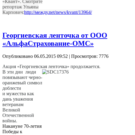
«Квант». Смотрите
репортаж Ульяны
Карпович:
http://между.net/news/kvant/13964/
Георгиевская ленточка от ООО
«АльфаCтрахование-ОМС»
Опубликовано 06.05.2015 09:52
| Просмотров: 7776
Акция «Георгиевская ленточка» продолжается.
В эти дни люди
повязывают черно-
оранжевый символ
доблести
и мужества как
дань уважения
ветеранам
Великой
Отечественной
войны.
Накануне 70-летия
Победы к