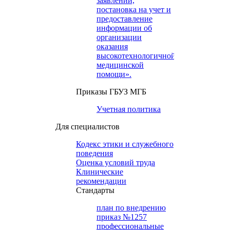
заявлений,
постановка на учет и
предоставление
информации об
организации
оказания
высокотехнологичной
медицинской
помощи».
Приказы ГБУЗ МГБ
Учетная политика
Для специалистов
Кодекс этики и служебного
поведения
Оценка условий труда
Клинические
рекомендации
Cтандарты
план по внедрению
приказ №1257
профессиональные