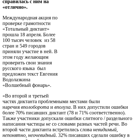
справилась с ним на
«отлично».
Международная акция по
проверке грамотности
«Тотальный диктант»
прошла 18 апреля. Более
100 тысяч человек из 58
стран и 549 городов
приняли участие в ней. В
этом году желающим
проверить свои знания
русского языка был
предложен текст Евгения
Водолазкина
«Волшебный фонарь».
«Во второй и третьей
частях диктанта проблемными местами были
наречия
вполоборота
и
вполуха
. В них допустили ошибки
более 70% писавших диктант (78 и 71% соответственно).
Также участники допускали ошибки слитного / раздельного
написания частицы
не
со словами разных частей речи. Во
второй части диктанта встретились слова
невидимый,
непонятно, неочевидный
. 32% писавших сделали ошибку в