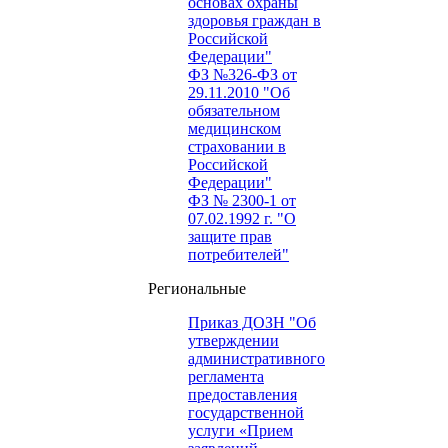
основах охраны
здоровья граждан в
Российской
Федерации"
ФЗ №326-ФЗ от
29.11.2010 "Об
обязательном
медицинском
страховании в
Российской
Федерации"
ФЗ № 2300-1 от
07.02.1992 г. "О
защите прав
потребителей"
Региональные
Приказ ДОЗН "Об
утверждении
административного
регламента
предоставления
государственной
услуги «Прием