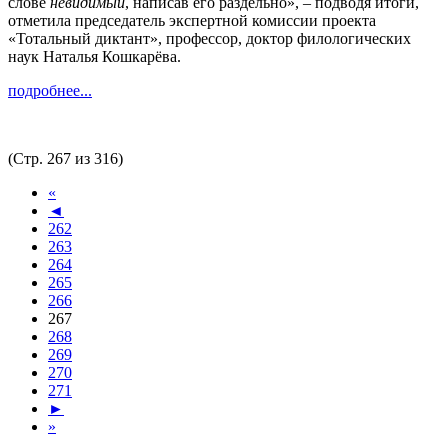
слове
невидимый
, написав его раздельно», – подводя итоги,
отметила председатель экспертной комиссии проекта
«Тотальный диктант», профессор, доктор филологических
наук Наталья Кошкарёва.
подробнее...
(Стр. 267 из 316)
«
◄
262
263
264
265
266
267
268
269
270
271
►
»