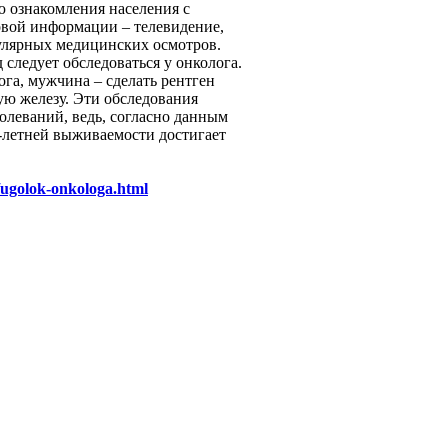
ю ознакомления населения с
овой информации – телевидение,
гулярных медицинских осмотров.
д следует обследоваться у онколога.
га, мужчина – сделать рентген
ую железу. Эти обследования
олеваний, ведь, согласно данным
0-летней выживаемости достигает
/ugolok-onkologa.html