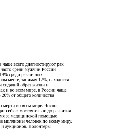
н чаще всего диагностируют рак
е часто среди мужчин России
о 19% среди различных
ром месте, занимая 12%, находится
м сидячий образ жизни и
ак и во всем мире, в России чаще
е 20% от общего количества
 смерти во всем мире. Число
т себя самостоятельно до развития
ремя за медицинской помощью.
е миллионы человек по всему миру.
й и аукционов. Волонтеры