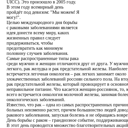
UICC). Это произошло в 2005 году.
В этом году всемирный день
пройдёт под девизом: "Мы можем! Я
могу!".
Целью международного дня борьбы
с раковыми заболеваниями является
идея донести всему миру, каких
жизненных правил следует
придерживаться, чтобы
предотвратить как минимум
половину случаев заболевания.
Самые распространенные типы рака
среди мужчин и женщин отличаются друг от друга. У мужчи
легкого, рак желудка и рак предстательной железы. Наиболе
встречается легочная онкология – рак легких занимает окол
злокачественных заболеваний россиян сильного пола. На вто
рак предстательной железы, который провоцирует в основно
неправильное питание. Что касается женщин-россиянок, то, к
всего встречается онкология молочной железы, занимая боле
онкологических заболеваний.
Известно, что рак – одна из самых распространенных причин
больных неизменно растет, причем большинство людей доводя
ракового заболевания, запуская болезнь и не обращаясь вов
День борьбы с раком – грандиозное событие, поддерживающе
В этот день проводится множество благотворительных акци