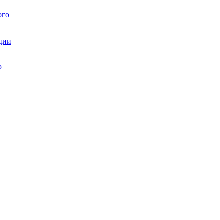
ого
ции
ю