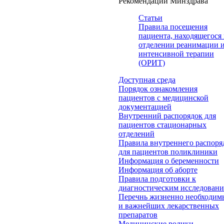
Рекомендации Минздрава
Статьи
Правила посещения
пациента, находящегося 
отделении реанимации 
интенсивной терапии
(ОРИТ)
Доступная среда
Порядок ознакомления
пациентов с медицинской
документацией
Внутренний распорядок для
пациентов стационарных
отделений
Правила внутреннего распоря
для пациентов поликлиники
Информация о беременности
Информация об аборте
Правила подготовки к
диагностическим исследован
Перечнь жизненно необходим
и важнейших лекарственных
препаратов
Медицинские ролики