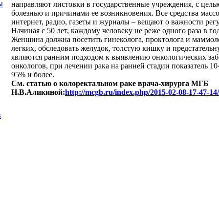
ы
направляют листовки в государственные учреждения, с цель
болезнью и причинами ее возникновения. Все средства масс
интернет, радио, газеты и журналы – вещают о важности ре
Начиная с 50 лет, каждому человеку не реже одного раза в го
Женщина должна посетить гинеколога, проктолога и маммоло
легких, обследовать желудок, толстую кишку и предстательн
являются ранним подходом к выявлению онкологических заб
онкологов, при лечении рака на ранней стадии показатель 1
95% и более.
См. статью о колоректальном раке врача-хирурга МГБ
Н.В.Аликиной:
http://mcgb.ru/index.php/2015-02-08-17-47-14
в