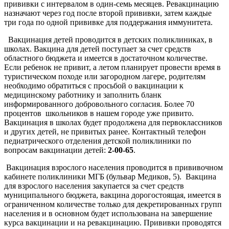
прививки с интервалом в один-семь месяцев. Ревакцина­цию
назначают через год после второй прививки, затем каждые
три года по одной прививке для поддержания иммунитета.
Вакцинация детей проводится в детских поликлиниках, в
школах. Вакцина для детей поступает за счет средств
областного бюджета и имеется в достаточном количестве.
Если ребенок не привит, а летом планирует провести время в
туристическом походе или загородном лагере, родителям
необходимо обратиться с просьбой о вакцинации к
медицинскому работнику и заполнить бланк
информированного добровольного согласия. Более 70
процентов школьников в нашем городе уже привито.
Вакцинация в школах будет продолжена для первоклассников
и других детей, не привитых ранее. Контактный телефон
педиатрического отделения детской поликлиники по
вопросам вакцинации детей:
2-00-65
.
Вакцинация взрослого населения проводится в прививочном
кабинете поликли­ники МГБ (бульвар Медиков, 5). Вакцина
для взрослого населения закупается за счет средств
муниципального бюджета, вакцина дорогостоящая, имеется в
ограниченном количестве только для декретированных групп
населения и в основном будет использована на завершение
курса вакцинации и на ревакцинацию. Прививки проводятся