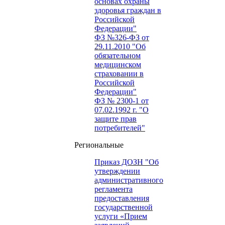
основах охраны
здоровья граждан в
Российской
Федерации"
ФЗ №326-ФЗ от
29.11.2010 "Об
обязательном
медицинском
страховании в
Российской
Федерации"
ФЗ № 2300-1 от
07.02.1992 г. "О
защите прав
потребителей"
Региональные
Приказ ДОЗН "Об
утверждении
административного
регламента
предоставления
государственной
услуги «Прием