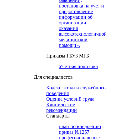
заявлений,
постановка на учет и
предоставление
информации об
организации
оказания
высокотехнологичной
медицинской
помощи».
Приказы ГБУЗ МГБ
Учетная политика
Для специалистов
Кодекс этики и служебного
поведения
Оценка условий труда
Клинические
рекомендации
Cтандарты
план по внедрению
приказ №1257
профессиональные