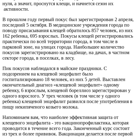
нуля, а значит, проснутся клещи, и начнется сезон их
активности.
В прошлом году первый покус был зарегистрирован 2 апреля,
последний 5 октября. В медицинские учреждения города по
по­воду присасывания клещей обратилось 857 человек, из них
162 ребенка, 695 взрослых. Покусы клещей регистрировались
практически по всей территории города, в том числе в
парковой зоне, на улицах города. Наибольшее количество
покусов зарегистрировано на кладбище, на дачах, в частном
секторе города, в поселках, в лесу.
Пик покусов наблюдался в майские праздники. С
подозрением на клещевой энцефалит было
госпитализировано 18 человек, из них 5 детей. Выставлен
окончательный диагноз «клещевой энцефалит» одному
ребенку, 6 взрослым, клещевой бореллиоз зарегистрирован у
одного взрослого. У трех человек (в том числе у одного
ребенка) клещевой энцефалит развился после употребления в
пищу некипяченого козьего молока.
Напоминаем вам, что наиболее эффективная за­щита от
клещевого энцефалита - это вакцинопрофилактика, которая
проводится в течение всего года. Законченный курс состоит
из трех и более прививок. Вак­цинация делается после первой