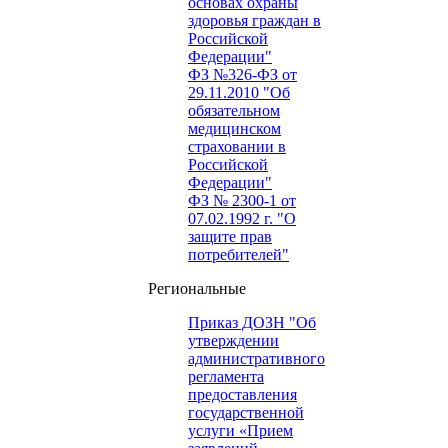
основах охраны
здоровья граждан в
Российской
Федерации"
ФЗ №326-ФЗ от
29.11.2010 "Об
обязательном
медицинском
страховании в
Российской
Федерации"
ФЗ № 2300-1 от
07.02.1992 г. "О
защите прав
потребителей"
Региональные
Приказ ДОЗН "Об
утверждении
административного
регламента
предоставления
государственной
услуги «Прием