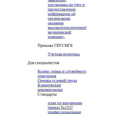
заявлений,
постановка на учет и
предоставление
информации об
организации
оказания
высокотехнологичной
медицинской
помощи».
Приказы ГБУЗ МГБ
Учетная политика
Для специалистов
Кодекс этики и служебного
поведения
Оценка условий труда
Клинические
рекомендации
Cтандарты
план по внедрению
приказ №1257
профессиональные