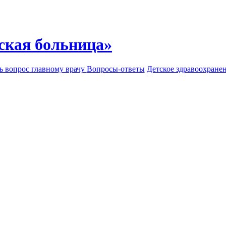
ская больница»
ь вопрос главному врачу
Вопросы-ответы
Детское здравоохране