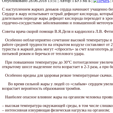
Опубликовано 28.06.2018 13:51
|
Автор: ГБУЗ МГБ
|
|
С наступлением жарких деньков сердца начинают учащенно би
Сердце в жару испытывает острый дефицит кислорода, который
длительном периоде жары дефицит кислорода переходит в хрони
сердечно-сосудистыми заболеваниями и повышенной метеочувс
Советы врача скорой помощи В.Я.Деля и кардиолога Л.В. Фети
Особенно неблагоприятно сочетание высокой температуры и 
работе средней трудности на открытом воздухе составляют от 2 
туристы в жаркий день могут «сбросить» за счет влагопотерь 
питьевой режим и беречься от теплового удара.
При повышении температуры до 30°С потоотделение увеличивает
открытому шоссе выделение пота возрастает в 2-3 раза, а при б
Особенно вредны для здоровья резкие температурные скачки. 
Во время сильной жары у людей со «слабым» сердцем увеличи
возрастает вероятность образования тромбов.
Наиболее опасное влияние жары на организм человека проявл
– высокая температура окружающей среды, в том числе слишко
– интенсивная изнуряющая физическая нагрузка на организм;