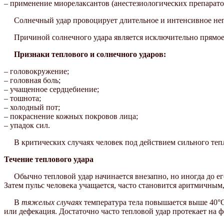
– применение миорелаксантов (анестезиологических препарато
Солнечный удар провоцирует длительное и интенсивное непо
Причиной солнечного удара является исключительно прямое д
Признаки теплового и солнечного ударов:
– головокружение;
– головная боль;
– учащенное сердцебиение;
– тошнота;
– холодный пот;
– покраснение кожных покровов лица;
– упадок сил.
В критических случаях человек под действием сильного тепла
Течение теплового удара
Обычно тепловой удар начинается внезапно, но иногда до е
Затем пульс человека учащается, часто становится аритмичным
В
тяжелых случаях
температура тела повышается выше 40°С
или дефекация. Достаточно часто тепловой удар протекает на 