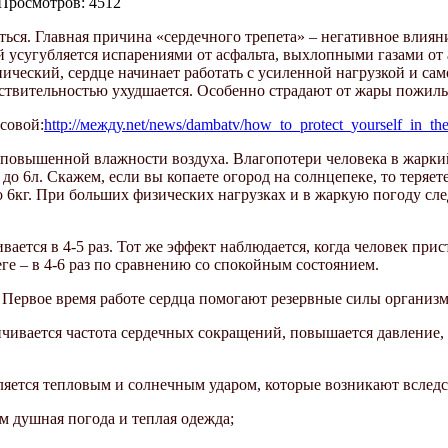
 Просмотров: 4512
ться. Главная причина
«сердечного трепета» – негативное влиян
 усугубляется испарениями от асфальта, выхлопными газами от 
ческий, сердце начинает работать с усиленной нагрузкой и сам
твительностью ухудшается. Особенно страдают от жары пожилы
совой:
http://между.net/news/dambatv/how_to_protect_yourself_in_the
повышенной влажности воздуха. Влагопотери человека в жарки
до 6л. Скажем, если вы копаете огород на солнцепеке, то теряете 
до 6кг. При больших физических нагрузках и в жаркую погоду сл
ся в 4-5 раз. Тот же эффект наблюдается, когда человек присту
еге – в 4-6 раз по сравнению со спокойным состоянием.
Первое время работе сердца помогают резервные силы организм
вается частота сердечных сокращений, повышается давление, 
яется тепловым и солнечным ударом, которые возникают вслед
м душная погода и теплая одежда;