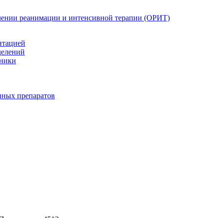
елении реанимации и интенсивной терапии (ОРИТ)
нтацией
делений
иники
нных препаратов