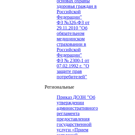
основах охраны
здоровья граждан в
Российской
Федерации"
ФЗ №326-ФЗ от
29.11.2010 "Об
обязательном
медицинском
страховании в
Российской
Федерации"
ФЗ № 2300-1 от
07.02.1992 г. "О
защите прав
потребителей"
Региональные
Приказ ДОЗН "Об
утверждении
административного
регламента
предоставления
государственной
услуги «Прием