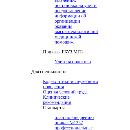
заявлений,
постановка на учет и
предоставление
информации об
организации
оказания
высокотехнологичной
медицинской
помощи».
Приказы ГБУЗ МГБ
Учетная политика
Для специалистов
Кодекс этики и служебного
поведения
Оценка условий труда
Клинические
рекомендации
Cтандарты
план по внедрению
приказ №1257
профессиональные