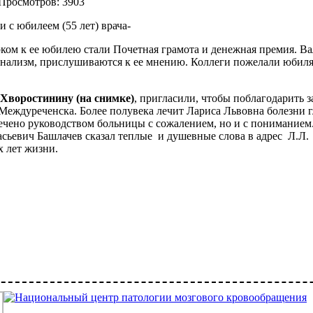
 Просмотров: 3903
и с юбилеем (55 лет) врача-
рком к ее юбилею стали Почетная грамота и денежная премия. В
онализм, прислушиваются к ее мнению. Коллеги пожелали юбил
Хворостинину (на снимке)
, пригласили, чтобы поблагодарить з
Междуреченска. Более полувека лечит Лариса Львовна болезни г
ечено руководством больницы с сожалением, но и с пониманием
сьевич Башлачев сказал теплые
и душевные слова в адрес
Л.Л.
х лет жизни.