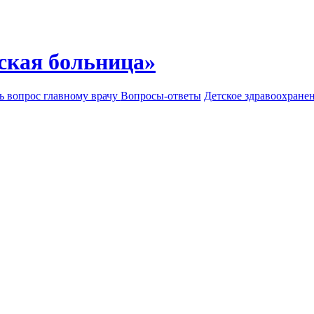
ская больница»
ь вопрос главному врачу
Вопросы-ответы
Детское здравоохране