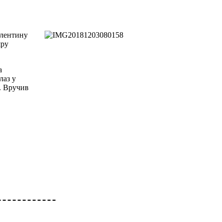
алентину
яру
а
лаз у
. Вручив