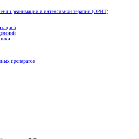
елении реанимации и интенсивной терапии (ОРИТ)
нтацией
делений
иники
нных препаратов