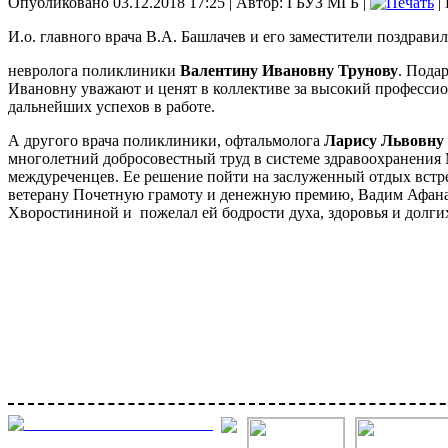
Опубликовано 03.12.2018 17:25
|
Автор: ГБУЗ МГБ
|
|
И.о. главного врача В.А. Башлачев и его заместители поздравил
невролога поликлиники
Валентину Ивановну Трунову
. Пода
Ивановну уважают и ценят в коллективе за высокий професси
дальнейших успехов в работе.
А другого врача поликлиники, офтальмолога
Ларису Львовну 
многолетний добросовестный труд в системе здравоохранения 
междуреченцев. Ее решение пойти на заслуженный отдых встр
ветерану Почетную грамоту и денежную премию, Вадим Афана
Хворостининой и
пожелал ей бодрости духа, здоровья и долги