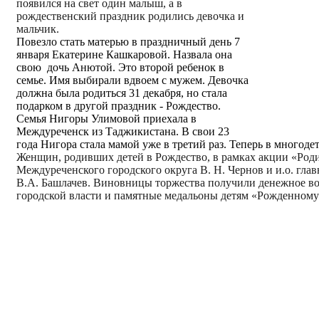
появился на свет один малыш, а в
рождественский праздник родились девочка и
мальчик.
Повезло стать матерью в праздничный день 7
января Екатерине Кашкаровой. Назвала она
свою
дочь
Анютой
. Это второй ребенок в
семье. Имя выбирали вдвоем с мужем. Девочка
должна была родиться 31 декабря, но стала
подарком в другой праздник - Рождество.
Семья Нигоры Улимовой приехала в
Междуреченск из Таджикистана. В свои 23
года Нигора стала мамой уже в третий раз. Теперь в многодет
Женщин, родивших детей в Рождество, в рамках акции «Роди
Междуреченского городского округа В. Н. Чернов и и.о. гла
В.А. Башлачев. Виновницы торжества получили денежное во
городской власти и памятные медальоны детям «Рожденному