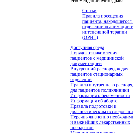
Рекомендации Минздрава
Статьи
Правила посещения
пациента, находящегося 
отделении реанимации 
интенсивной терапии
(ОРИТ)
Доступная среда
Порядок ознакомления
пациентов с медицинской
документацией
Внутренний распорядок для
пациентов стационарных
отделений
Правила внутреннего распоря
для пациентов поликлиники
Информация о беременности
Информация об аборте
Правила подготовки к
диагностическим исследован
Перечнь жизненно необходим
и важнейших лекарственных
препаратов
Медицинские ролики