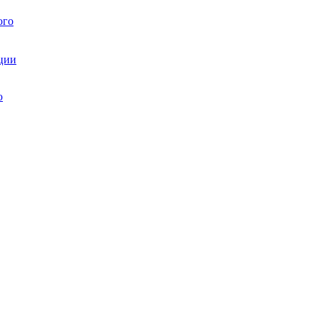
ого
ции
ю