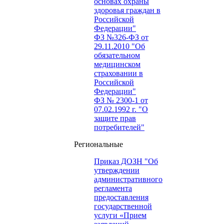
основах охраны
здоровья граждан в
Российской
Федерации"
ФЗ №326-ФЗ от
29.11.2010 "Об
обязательном
медицинском
страховании в
Российской
Федерации"
ФЗ № 2300-1 от
07.02.1992 г. "О
защите прав
потребителей"
Региональные
Приказ ДОЗН "Об
утверждении
административного
регламента
предоставления
государственной
услуги «Прием