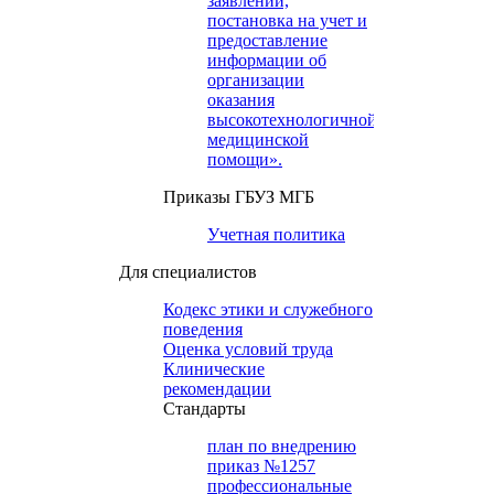
заявлений,
постановка на учет и
предоставление
информации об
организации
оказания
высокотехнологичной
медицинской
помощи».
Приказы ГБУЗ МГБ
Учетная политика
Для специалистов
Кодекс этики и служебного
поведения
Оценка условий труда
Клинические
рекомендации
Cтандарты
план по внедрению
приказ №1257
профессиональные