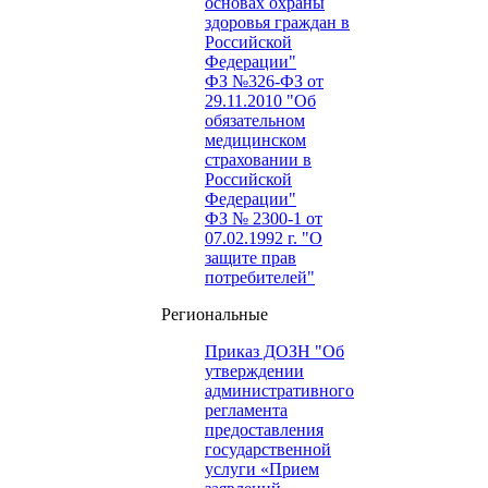
основах охраны
здоровья граждан в
Российской
Федерации"
ФЗ №326-ФЗ от
29.11.2010 "Об
обязательном
медицинском
страховании в
Российской
Федерации"
ФЗ № 2300-1 от
07.02.1992 г. "О
защите прав
потребителей"
Региональные
Приказ ДОЗН "Об
утверждении
административного
регламента
предоставления
государственной
услуги «Прием