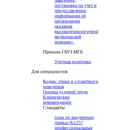
заявлений,
постановка на учет и
предоставление
информации об
организации
оказания
высокотехнологичной
медицинской
помощи».
Приказы ГБУЗ МГБ
Учетная политика
Для специалистов
Кодекс этики и служебного
поведения
Оценка условий труда
Клинические
рекомендации
Cтандарты
план по внедрению
приказ №1257
профессиональные