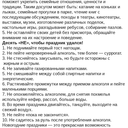
поможет укрепить семейные отношения, ценности и
традиции. Таким досугом может быть: катание на коньках и
лыжах, семейные прогулки в парке, чтение книг с
последующим обсуждением, походы в театры, кинотеатры,
выставки, музеи, изготовление различных поделок,
настольные игры, разгадывание ребусов, собирание пазлов.
5. Не оставляйте своих детей без присмотра, обращайте
внимание на их настроение и поведение.
Десять «НЕ», чтобы праздник удался!
1. Не поднимайте первый тост натощак.
2. Не пейте непроверенный алкоголь, тем более — суррогат.
3. Не стесняйтесь закусывать, но будьте осторожны с
жирным и острым.
4. Не запивайте газированными напитками.
5. Не смешивайте между собой спиртные напитки и
энергетические.
6. Растягивайте промежутки между приемом алкоголя и пейте
маленькими порциями.
7. Не опохмеляйтесь алкоголем, для снятия похмелья
используйте кефир, рассол, больше воды.
8. Во время праздника двигайтесь, танцуйте, выходите на
свежий воздух.
9. Не пейте «пока не закончится».
10. Не садитесь за руль после употребления алкоголя.
Новогодние праздники — это прекрасная возможность