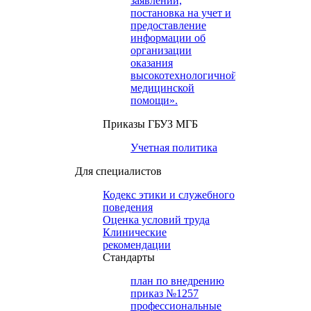
заявлений,
постановка на учет и
предоставление
информации об
организации
оказания
высокотехнологичной
медицинской
помощи».
Приказы ГБУЗ МГБ
Учетная политика
Для специалистов
Кодекс этики и служебного
поведения
Оценка условий труда
Клинические
рекомендации
Cтандарты
план по внедрению
приказ №1257
профессиональные