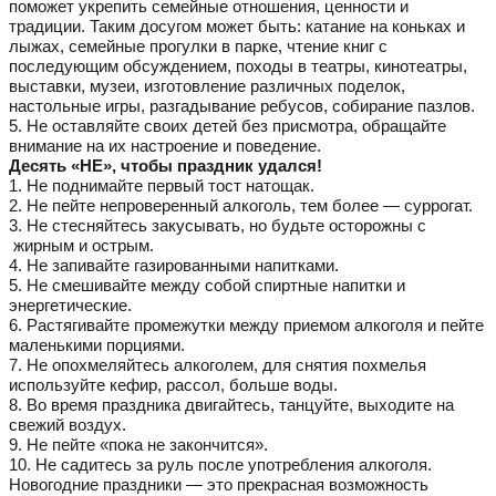
поможет укрепить семейные отношения, ценности и
традиции. Таким досугом может быть: катание на коньках и
лыжах, семейные прогулки в парке, чтение книг с
последующим обсуждением, походы в театры, кинотеатры,
выставки, музеи, изготовление различных поделок,
настольные игры, разгадывание ребусов, собирание пазлов.
5. Не оставляйте своих детей без присмотра, обращайте
внимание на их настроение и поведение.
Десять «НЕ», чтобы праздник удался!
1. Не поднимайте первый тост натощак.
2. Не пейте непроверенный алкоголь, тем более — суррогат.
3. Не стесняйтесь закусывать, но будьте осторожны с
жирным и острым.
4. Не запивайте газированными напитками.
5. Не смешивайте между собой спиртные напитки и
энергетические.
6. Растягивайте промежутки между приемом алкоголя и пейте
маленькими порциями.
7. Не опохмеляйтесь алкоголем, для снятия похмелья
используйте кефир, рассол, больше воды.
8. Во время праздника двигайтесь, танцуйте, выходите на
свежий воздух.
9. Не пейте «пока не закончится».
10. Не садитесь за руль после употребления алкоголя.
Новогодние праздники — это прекрасная возможность