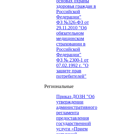
основах охраны
здоровья граждан в
Российской
Федерации"
ФЗ №326-ФЗ от
29.11.2010 "Об
обязательном
медицинском
страховании в
Российской
Федерации"
ФЗ № 2300-1 от
07.02.1992 г. "О
защите прав
потребителей"
Региональные
Приказ ДОЗН "Об
утверждении
административного
регламента
предоставления
государственной
услуги «Прием