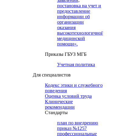
заявлений,
постановка на учет и
предоставление
информации об
организации
оказания
высокотехнологичной
медицинской
помощи».
Приказы ГБУЗ МГБ
Учетная политика
Для специалистов
Кодекс этики и служебного
поведения
Оценка условий труда
Клинические
рекомендации
Cтандарты
план по внедрению
приказ №1257
профессиональные