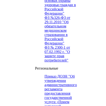
основах охраны
здоровья граждан в
Российской
Федерации"
ФЗ №326-ФЗ от
29.11.2010 "Об
обязательном
медицинском
страховании в
Российской
Федерации"
ФЗ № 2300-1 от
07.02.1992 г. "О
защите прав
потребителей"
Региональные
Приказ ДОЗН "Об
утверждении
административного
регламента
предоставления
государственной
услуги «Прием