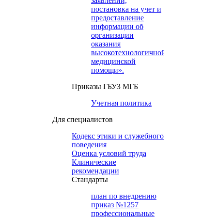
заявлений,
постановка на учет и
предоставление
информации об
организации
оказания
высокотехнологичной
медицинской
помощи».
Приказы ГБУЗ МГБ
Учетная политика
Для специалистов
Кодекс этики и служебного
поведения
Оценка условий труда
Клинические
рекомендации
Cтандарты
план по внедрению
приказ №1257
профессиональные