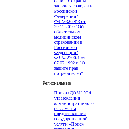
основах охраны
здоровья граждан в
Российской
Федерации"
ФЗ №326-ФЗ от
29.11.2010 "Об
обязательном
медицинском
страховании в
Российской
Федерации"
ФЗ № 2300-1 от
07.02.1992 г. "О
защите прав
потребителей"
Региональные
Приказ ДОЗН "Об
утверждении
административного
регламента
предоставления
государственной
услуги «Прием