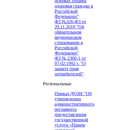
основах охраны
здоровья граждан в
Российской
Федерации"
ФЗ №326-ФЗ от
29.11.2010 "Об
обязательном
медицинском
страховании в
Российской
Федерации"
ФЗ № 2300-1 от
07.02.1992 г. "О
защите прав
потребителей"
Региональные
Приказ ДОЗН "Об
утверждении
административного
регламента
предоставления
государственной
услуги «Прием