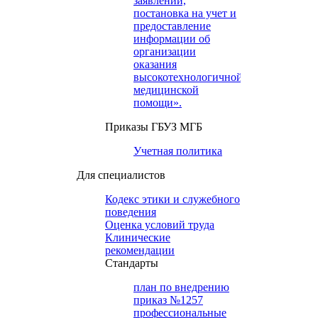
заявлений,
постановка на учет и
предоставление
информации об
организации
оказания
высокотехнологичной
медицинской
помощи».
Приказы ГБУЗ МГБ
Учетная политика
Для специалистов
Кодекс этики и служебного
поведения
Оценка условий труда
Клинические
рекомендации
Cтандарты
план по внедрению
приказ №1257
профессиональные