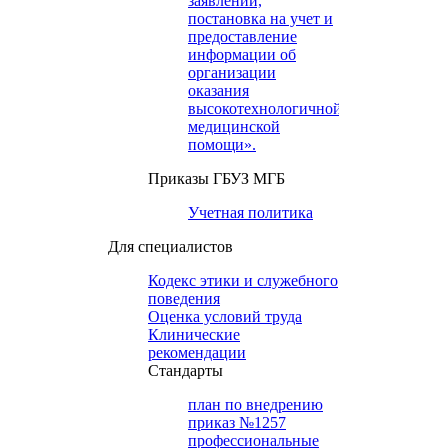
заявлений,
постановка на учет и
предоставление
информации об
организации
оказания
высокотехнологичной
медицинской
помощи».
Приказы ГБУЗ МГБ
Учетная политика
Для специалистов
Кодекс этики и служебного
поведения
Оценка условий труда
Клинические
рекомендации
Cтандарты
план по внедрению
приказ №1257
профессиональные