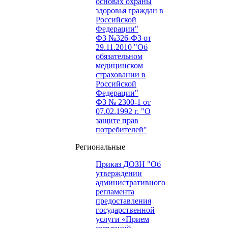
основах охраны
здоровья граждан в
Российской
Федерации"
ФЗ №326-ФЗ от
29.11.2010 "Об
обязательном
медицинском
страховании в
Российской
Федерации"
ФЗ № 2300-1 от
07.02.1992 г. "О
защите прав
потребителей"
Региональные
Приказ ДОЗН "Об
утверждении
административного
регламента
предоставления
государственной
услуги «Прием