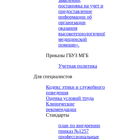
заявлений,
постановка на учет и
предоставление
информации об
организации
оказания
высокотехнологичной
медицинской
помощи».
Приказы ГБУЗ МГБ
Учетная политика
Для специалистов
Кодекс этики и служебного
поведения
Оценка условий труда
Клинические
рекомендации
Cтандарты
план по внедрению
приказ №1257
профессиональные