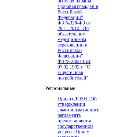
основах охраны
здоровья граждан в
Российской
Федерации"
ФЗ №326-ФЗ от
29.11.2010 "Об
обязательном
медицинском
страховании в
Российской
Федерации"
ФЗ № 2300-1 от
07.02.1992 г. "О
защите прав
потребителей"
Региональные
Приказ ДОЗН "Об
утверждении
административного
регламента
предоставления
государственной
услуги «Прием