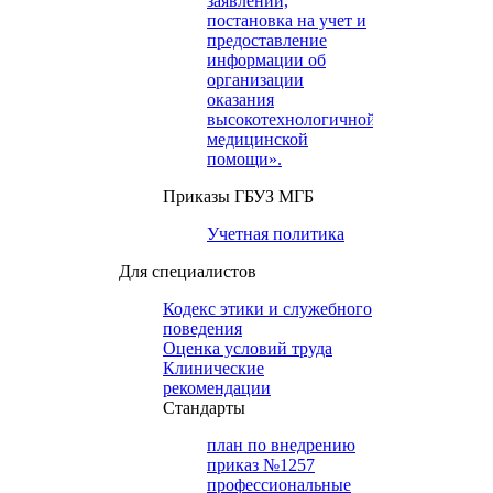
заявлений,
постановка на учет и
предоставление
информации об
организации
оказания
высокотехнологичной
медицинской
помощи».
Приказы ГБУЗ МГБ
Учетная политика
Для специалистов
Кодекс этики и служебного
поведения
Оценка условий труда
Клинические
рекомендации
Cтандарты
план по внедрению
приказ №1257
профессиональные