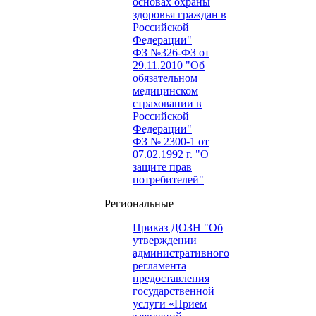
основах охраны
здоровья граждан в
Российской
Федерации"
ФЗ №326-ФЗ от
29.11.2010 "Об
обязательном
медицинском
страховании в
Российской
Федерации"
ФЗ № 2300-1 от
07.02.1992 г. "О
защите прав
потребителей"
Региональные
Приказ ДОЗН "Об
утверждении
административного
регламента
предоставления
государственной
услуги «Прием