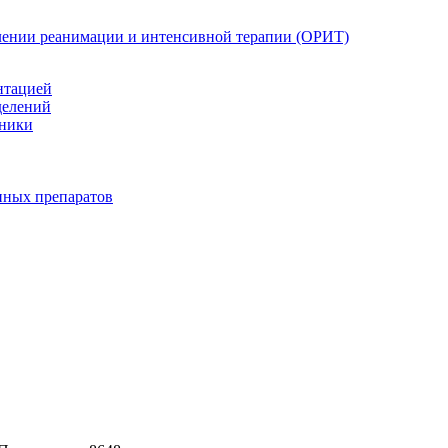
елении реанимации и интенсивной терапии (ОРИТ)
нтацией
делений
иники
нных препаратов