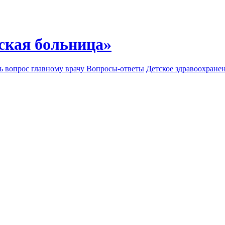
ская больница»
ь вопрос главному врачу
Вопросы-ответы
Детское здравоохране