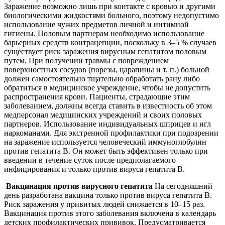
Заражение возможно лишь при контакте с кровью и другими
биологическими жидкостями больного, поэтому недопустимо
использование чужих предметов личной и интимной
гигиены. Половым партнерам необходимо использование
барьерных средств контрацепции, поскольку в 3–5 % случаев
существует риск заражения вирусным гепатитом половым
путем. При получении травмы с повреждением
поверхностных сосудов (порезы, царапины и т. п.) больной
должен самостоятельно тщательно обработать рану либо
обратиться в медицинское учреждение, чтобы не допустить
распространения крови. Пациенты, страдающие этим
заболеванием, должны всегда ставить в известность об этом
медперсонал медицинских учреждений и своих половых
партнеров. Использование индивидуальных шприцев и игл
наркоманами. Для экстренной профилактики при подозрении
на заражение используется человеческий иммуноглобулин
против гепатита В. Он может быть эффективен только при
введении в течение суток после предполагаемого
инфицирования и только против вируса гепатита В.
Вакцинация против вирусного гепатита
На сегодняшний
день разработана вакцина только против вируса гепатита В.
Риск заражения у привитых людей снижается в 10–15 раз.
Вакцинация против этого заболевания включена в календарь
детских профилактических прививок. Предусматривается