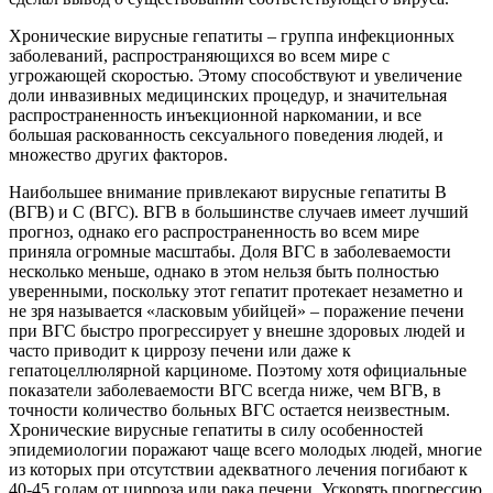
Хронические вирусные гепатиты – группа инфекционных
заболеваний, распространяющихся во всем мире с
угрожающей скоростью. Этому способствуют и увеличение
доли инвазивных медицинских процедур, и значительная
распространенность инъекционной наркомании, и все
большая раскованность сексуального поведения людей, и
множество других факторов.
Наибольшее внимание привлекают вирусные гепатиты В
(ВГВ) и С (ВГС). ВГВ в большинстве случаев имеет лучший
прогноз, однако его распространенность во всем мире
приняла огромные масштабы. Доля ВГС в заболеваемости
несколько меньше, однако в этом нельзя быть полностью
уверенными, поскольку этот гепатит протекает незаметно и
не зря называется «ласковым убийцей» – поражение печени
при ВГС быстро прогрессирует у внешне здоровых людей и
часто приводит к циррозу печени или даже к
гепатоцеллюлярной карциноме. Поэтому хотя официальные
показатели заболеваемости ВГС всегда ниже, чем ВГВ, в
точности количество больных ВГС остается неизвестным.
Хронические вирусные гепатиты в силу особенностей
эпидемиологии поражают чаще всего молодых людей, многие
из которых при отсутствии адекватного лечения погибают к
40-45 годам от цирроза или рака печени. Ускорять прогрессию