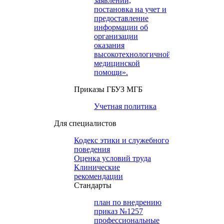
заявлений,
постановка на учет и
предоставление
информации об
организации
оказания
высокотехнологичной
медицинской
помощи».
Приказы ГБУЗ МГБ
Учетная политика
Для специалистов
Кодекс этики и служебного
поведения
Оценка условий труда
Клинические
рекомендации
Cтандарты
план по внедрению
приказ №1257
профессиональные