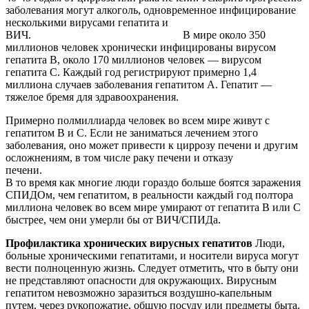
заболевания могут алкоголь, одновременное инфицирование
несколькими вирусами гепатита и
ВИЧ.
В мире около 350
миллионов человек хронически инфицированы вирусом
гепатита В, около 170 миллионов человек — вирусом
гепатита С. Каждый год регистрируют примерно 1,4
миллиона случаев заболевания гепатитом А. Гепатит —
тяжелое бремя для здравоохранения.
Примерно полмиллиарда человек во всем мире живут с
гепатитом В и С. Если не заниматься лечением этого
заболевания, оно может привести к циррозу печени и другим
осложнениям, в том числе раку печени и отказу
печен
В то время как многие люди гораздо больше боятся заражения
СПИДОм, чем гепатитом, в реальности каждый год полтора
миллиона человек во всем мире умирают от гепатита В или С
быстрее, чем они умерли бы от ВИЧ/СПИДа.
Профилактика хронических вирусных гепатитов
Люди,
больные хроническими гепатитами, и носители вируса могут
вести полноценную жизнь. Следует отметить, что в быту они
не представляют опасности для окружающих. Вирусным
гепатитом невозможно заразиться воздушно-капельным
путем, через рукопожатие, общую посуду или предметы быта.