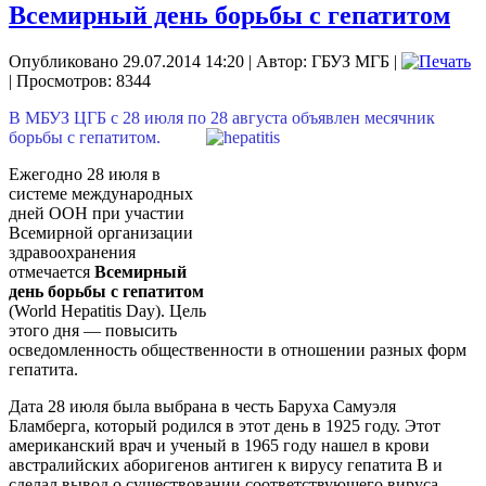
Всемирный день борьбы с гепатитом
Опубликовано 29.07.2014 14:20
|
Автор: ГБУЗ МГБ
|
| Просмотров: 8344
В МБУЗ ЦГБ с 28 июля по 28 августа объявлен месячник
борьбы с гепатитом.
Ежегодно 28 июля в
системе международных
дней ООН при участии
Всемирной организации
здравоохранения
отмечается
Всемирный
день борьбы с гепатитом
(World Hepatitis Day). Цель
этого дня — повысить
осведомленность общественности в отношении разных форм
гепатита.
Дата 28 июля была выбрана в честь Баруха Самуэля
Бламберга, который родился в этот день в 1925 году. Этот
американский врач и ученый в 1965 году нашел в крови
австралийских аборигенов антиген к вирусу гепатита В и
сделал вывод о существовании соответствующего вируса.