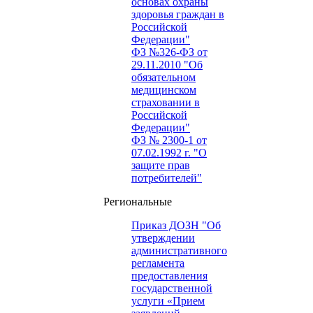
основах охраны
здоровья граждан в
Российской
Федерации"
ФЗ №326-ФЗ от
29.11.2010 "Об
обязательном
медицинском
страховании в
Российской
Федерации"
ФЗ № 2300-1 от
07.02.1992 г. "О
защите прав
потребителей"
Региональные
Приказ ДОЗН "Об
утверждении
административного
регламента
предоставления
государственной
услуги «Прием