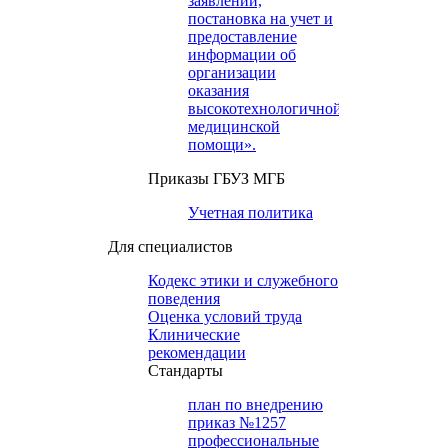
заявлений,
постановка на учет и
предоставление
информации об
организации
оказания
высокотехнологичной
медицинской
помощи».
Приказы ГБУЗ МГБ
Учетная политика
Для специалистов
Кодекс этики и служебного
поведения
Оценка условий труда
Клинические
рекомендации
Cтандарты
план по внедрению
приказ №1257
профессиональные