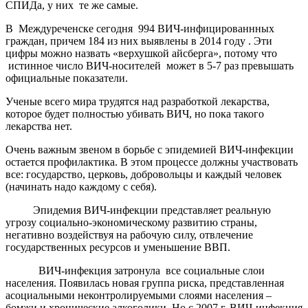
СПИДа, у них те же самые.
В Междуреченске сегодня 994 ВИЧ-инфицированнных
граждан, причем 184 из них выявлены в 2014 году . Эти
цифры можно назвать «верхушкой айсберга», потому что
истинное число ВИЧ-носителей может в 5-7 раз превышать
официальные показатели.
Ученые всего мира трудятся над разработкой лекарства,
которое будет полностью убивать ВИЧ, но пока такого
лекарства нет.
Очень важным звеном в борьбе с эпидемией ВИЧ-инфекции
остается профилактика. В этом процессе должны участвовать
все: государство, церковь, добровольцы и каждый человек
(начинать надо каждому с себя).
Эпидемия ВИЧ-инфекции представляет реальную
угрозу социально-экономическому развитию страны,
негативно воздействуя на рабочую силу, отвлечение
государственных ресурсов и уменьшение ВВП.
ВИЧ-инфекция затронула все социальные слои
населения. Появилась новая группа риска, представленная
асоциальными неконтролируемыми слоями населения –
бомжи и хронические алкоголики. Но с 2007 г. ВИЧ-инфекция