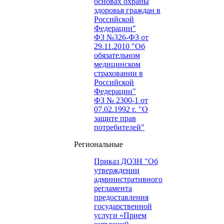
основах охраны
здоровья граждан в
Российской
Федерации"
ФЗ №326-ФЗ от
29.11.2010 "Об
обязательном
медицинском
страховании в
Российской
Федерации"
ФЗ № 2300-1 от
07.02.1992 г. "О
защите прав
потребителей"
Региональные
Приказ ДОЗН "Об
утверждении
административного
регламента
предоставления
государственной
услуги «Прием