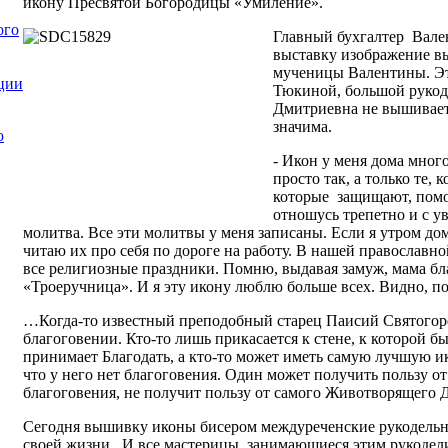
икону Пресвятой Богородицы «Умиление».
ого
Главный бухгалтер Вале
выставку изображение в
мученицы Валентины. Эт
ции
Тюкиной, большой рукод
Дмитриевна не вышивает,
значима.
ю
- Икон у меня дома много
просто так, а только те,
которые защищают, помо
отношусь трепетно и с у
молитва. Все эти молитвы у меня записаны. Если я утром до
читаю их про себя по дороге на работу. В нашей православно
все религиозные праздники. Помню, выдавая замуж, мама бл
«Троеручница». И я эту икону люблю больше всех. Видно, п
…Когда-то известный преподобный старец Паисий Святогорец
благоговении. Кто-то лишь прикасается к стене, к которой б
принимает Благодать, а кто-то может иметь самую лучшую ик
что у него нет благоговения. Один может получить пользу от
благоговения, не получит пользу от самого Животворящего 
Сегодня вышивку иконы бисером междуреченские рукодель
своей жизни. И все мастерицы, занимающиеся этим рукодели