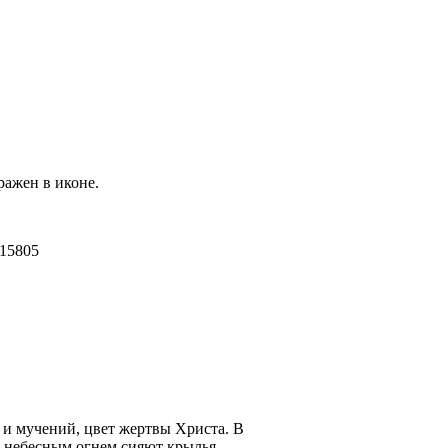
ражен в иконе.
и и мучений, цвет жертвы Христа. В
 небесным огнем сияют крылья