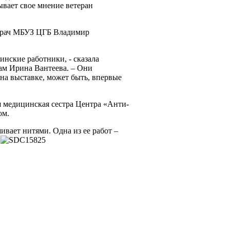
зывает свое мнение ветеран
й врач МБУЗ ЦГБ Владимир
нские работники, - сказала
ам Ирина Вантеева. – Они
 на выставке, может быть, впервые
ая медицинская сестра Центра «Анти-
ом.
шивает
нитями. Одна из ее работ –