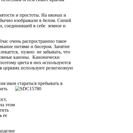
вятости и простоты. На иконах и
обычно изображали в белом. Синий
и, соединившей в себе земное и
йчас очень распространено такое
ивание нитями и бисером. Занятие
влекается, нужно не забывать, что
ковные каноны. Канонически
поэтому цвета в них используются
 в церквях используют религиозную
ия икон стараться
пребывать в
чить
ост,
на этом
тить
ь ее
коделие