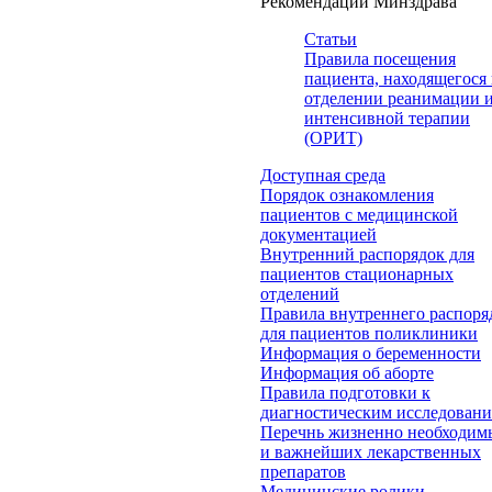
Рекомендации Минздрава
Статьи
Правила посещения
пациента, находящегося 
отделении реанимации 
интенсивной терапии
(ОРИТ)
Доступная среда
Порядок ознакомления
пациентов с медицинской
документацией
Внутренний распорядок для
пациентов стационарных
отделений
Правила внутреннего распоря
для пациентов поликлиники
Информация о беременности
Информация об аборте
Правила подготовки к
диагностическим исследован
Перечнь жизненно необходим
и важнейших лекарственных
препаратов
Медицинские ролики