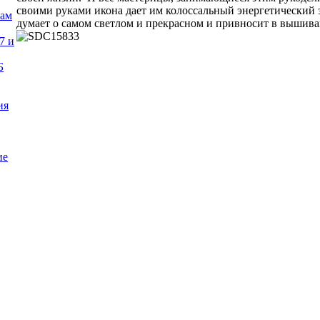
своими руками икона дает им колоссальный энергетический 
нам
думает о самом светлом и прекрасном и привносит в вышива
7 и
Б
ия
ие