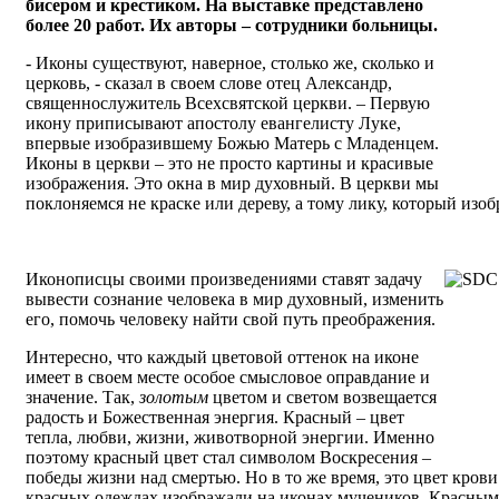
бисером и крестиком. На выставке представлено
более 20 работ. Их авторы – сотрудники больницы.
- Иконы существуют, наверное, столько же, сколько и
церковь, - сказал в своем слове отец Александр,
священнослужитель Всехсвятской церкви. – Первую
икону приписывают апостолу евангелисту Луке,
впервые изобразившему Божью Матерь с Младенцем.
Иконы в церкви – это не просто картины и красивые
изображения. Это окна в мир духовный. В церкви мы
поклоняемся не краске или дереву, а тому лику, который изоб
Иконописцы своими произведениями ставят задачу
вывести сознание человека в мир духовный, изменить
его, помочь человеку найти свой путь преображения.
Интересно, что каждый цветовой оттенок на иконе
имеет в своем месте особое смысловое оправдание и
значение. Так,
золотым
цветом и светом возвещается
радость и Божественная энергия.
Красный – цвет
тепла, любви, жизни, животворной энергии. Именно
поэтому красный цвет стал символом Воскресения –
победы жизни над смертью. Но в то же время, это цвет кров
красных одеждах изображали на иконах мучеников. Красным