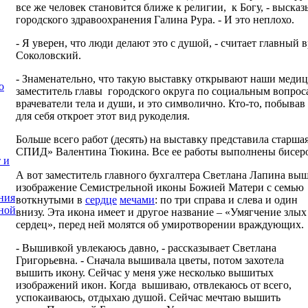
все же человек становится ближе к религии, к Богу, - выска
городского здравоохранения Галина Рура. - И это неплохо.
- Я уверен, что люди делают это с душой, - считает главны
Соколовский.
- Знаменательно, что такую выставку открывают наши медици
о
заместитель главы городского округа по социальным вопрос
врачеватели тела и души, и это символично. Кто-то, побывав
для себя откроет этот вид рукоделия.
Больше всего работ (десять) на выставку представила старш
СПИД» Валентина Тюкина. Все ее работы выполнены бисер
 и
А вот заместитель главного бухгалтера Светлана Лапина вы
изображение Семистрельной иконы Божией Матери с семью
ния
воткнутыми в
сердце
мечами
: по три справа и слева и один
ной
внизу. Эта икона имеет и другое название – «Умягчение злых
сердец», перед ней молятся об умиротворении враждующих.
- Вышивкой увлекаюсь давно, - рассказывает Светлана
Григорьевна. - Сначала вышивала цветы, потом захотела
вышить икону. Сейчас у меня уже несколько вышитых
изображений икон. Когда вышиваю, отвлекаюсь от всего,
успокаиваюсь, отдыхаю душой. Сейчас мечтаю вышить