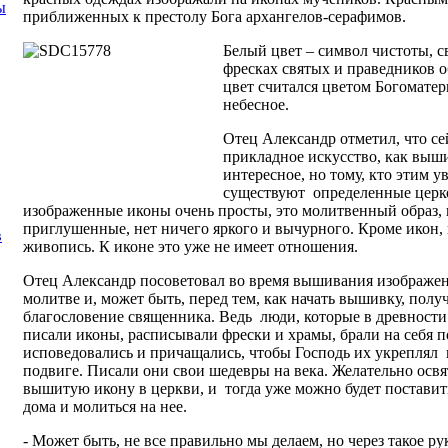
ы
приближенных к престолу Бога архангелов-серафимов.
Белый цвет – символ чистоты, с
фресках святых и праведников 
цвет считался цветом Богоматер
небесное.
Отец Александр отметил, что се
прикладное искусство, как выш
интересное, но тому, кто этим у
существуют определенные цер
изображенные иконы очень просты, это молитвенный образ, 
приглушенные, нет ничего яркого и вычурного. Кроме икон,
в
живопись. К иконе это уже не имеет отношения.
Отец Александр посоветовал во время вышивания изображен
молитве и, может быть, перед тем, как начать вышивку, полу
благословение священника. Ведь люди, которые в древности
писали иконы, расписывали фрески и храмы, брали на себя п
исповедовались и причащались, чтобы Господь их укреплял 
подвиге. Писали они свои шедевры на века. Желательно освя
вышитую икону в церкви, и тогда уже можно будет поставит
дома и молиться на нее.
- Может быть, не все правильно мы делаем, но через такое ру