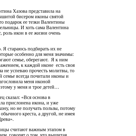
нтина Хазова представила на
ышитой бисером иконы святой
о подарок ее тезки Валентины
ельницы. И хоть сама Валентина
 роль икон в ее жизни очень
. Я стараюсь подбирать их не
 которые особенно для меня значимы:
гают семье, оберегают. Я к ним
важением, к каждой иконе есть своя
ма не успеваю прочесть молитвы, то
й семье всегда почитали иконы и
агословила меня иконой
оэтому у меня и трое детей…
 сказал: «Вся основа в
ыла прислонена икона, и уже
ону, но не получать пользы, потому
 обычного креста, а другой, не имея
Древа».
ницы считают важным этапом в
ем, говорят о том, что вышитая