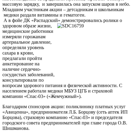
массовую зарядку, и завершилась она запуском шаров в небо.
Младшим участникам акции – детсадникам и школьникам
медики раздали витамины и гематоген.
А в фойе ДК «Распадский» демонстрировались ролики о
здоровом образе жизни,
медицинские работники
измеряли горожанам
артериальное давление,
определяли уровень
сахара в крови,
предлагали пройти
анкетирование на
наличие сердечно-
сосудистых заболеваний,
консультировали по
вопросам здорового питания и физической активности. С
населением работали медики МБУЗ ЦГБ и страховой
компании «Спас-03» («Жемчужный»).
Благодарим спонсоров акции: поликлинику платных услуг
«Авиценна», предпринимателя Л.Б. Борцову (сеть аптек ИП
Борцова), страховую компанию «Спас-03» и председателя
городского совета предпринимателей при главе города О.В.
Шишманова.