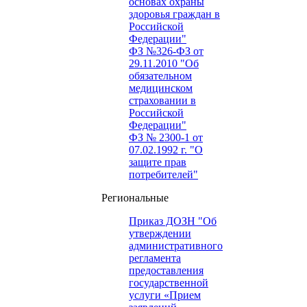
основах охраны
здоровья граждан в
Российской
Федерации"
ФЗ №326-ФЗ от
29.11.2010 "Об
обязательном
медицинском
страховании в
Российской
Федерации"
ФЗ № 2300-1 от
07.02.1992 г. "О
защите прав
потребителей"
Региональные
Приказ ДОЗН "Об
утверждении
административного
регламента
предоставления
государственной
услуги «Прием