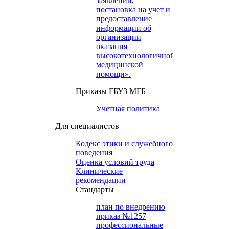
заявлений,
постановка на учет и
предоставление
информации об
организации
оказания
высокотехнологичной
медицинской
помощи».
Приказы ГБУЗ МГБ
Учетная политика
Для специалистов
Кодекс этики и служебного
поведения
Оценка условий труда
Клинические
рекомендации
Cтандарты
план по внедрению
приказ №1257
профессиональные