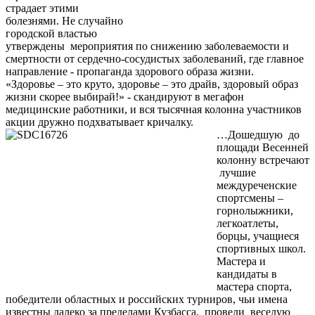
страдает этими
болезнями. Не случайно
городской властью
утверждены мероприятия по снижению заболеваемости и
смертности от сердечно-сосудистых заболеваний, где главное
направление - пропаганда здорового образа жизни.
«Здоровье – это круто, здоровье – это драйв, здоровый образ
жизни скорее выбирай!» - скандируют в мегафон
медицинские работники, и вся тысячная колонна участников
акции дружно подхватывает кричалку.
…Дошедшую до
площади Весенней
колонну встречают
лучшие
междуреченские
спортсмены –
горнолыжники,
легкоатлеты,
борцы, учащиеся
спортивных школ.
Мастера и
кандидаты в
мастера спорта,
победители областных и российских турниров, чьи имена
известны далеко за пределами Кузбасса, провели веселую