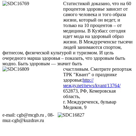
Статистикой доказано, что на 60
процентов здоровье зависит от
самого человека и того образа
жизни, который он ведет, и
только на 10 процентов – от
медицины. В Кузбасс сегодня
идет мода на здоровый образ
жизни. В Междуреченске тысячи
людей занимаются спортом,
фитнесом, физической культурой и туризмом. И цель
очередного марша здоровья – показать, что здоровым быть
модно. Быть здоровым — значит быть
счастливым. Смотрите репортаж
ТРК "Квант" о празднике
здоровья:
http://
между.net/news/kvant/13764/
652873, РФ, Кемеровская
область,
г. Междуреченск, бульвар
Медиков, 9
e-mail: cgb@mcgb.ru , 08-
muz-cgb@kuzdrav.ru