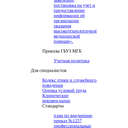
заявлений,
постановка на учет и
предоставление
информации об
организации
оказания
высокотехнологичной
медицинской
помощи».
Приказы ГБУЗ МГБ
Учетная политика
Для специалистов
Кодекс этики и служебного
поведения
Оценка условий труда
Клинические
рекомендации
Cтандарты
план по внедрению
приказ №1257
профессиональные