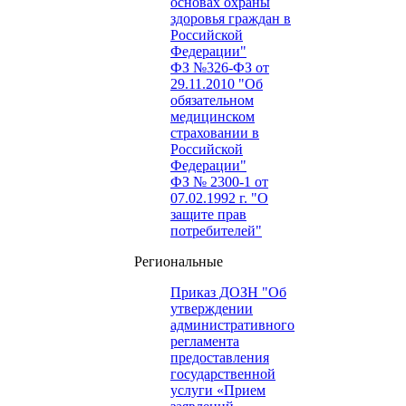
основах охраны
здоровья граждан в
Российской
Федерации"
ФЗ №326-ФЗ от
29.11.2010 "Об
обязательном
медицинском
страховании в
Российской
Федерации"
ФЗ № 2300-1 от
07.02.1992 г. "О
защите прав
потребителей"
Региональные
Приказ ДОЗН "Об
утверждении
административного
регламента
предоставления
государственной
услуги «Прием