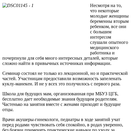
Несмотря на то,
что некоторые
молодые женщины
беременны вторым
ребенком, все они
с большим
интересом
слушали опытного
медицинского
работника и
почерпнули для себя много интересных деталей, которые
сложно найти в привычных источниках информации.
Семинар состоял не только из лекционной, но и практической
частей. Участницам предоставили возможность запеленать
куклу-манекен. И не у всех это получилось с первого раза.
Школа для будущих мам, организованная при МБУЗ ЦГБ,
бесплатно дает необходимые знания будущим родителям.
Частенько на занятия вместе с женами приходят и будущие
отцы.
Врачи акушеры-гинекологи, педиатры в ходе занятий учат
перед родами чувствовать себя спокойно, в родах уверенно,
без боязни применять практические навыки по уходу за