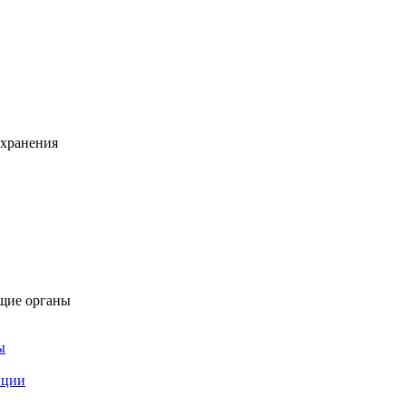
охранения
щие органы
ы
пции