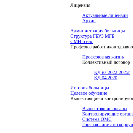
Лицензия
Актуальные лицензии
Архив
Администрация больницы
Структура ГБУЗ МГБ
СМИ о нас
Профсоюз работников здраво
Профсоюзная жизнь
Коллективный договор
КД на 2022-2025г
КД 04.2020
История больницы
Целевое обучение
Вышестоящие и контролирую
Вышестоящие органы
Контролирующие орган
Система ОМС
Горячая линия по корру