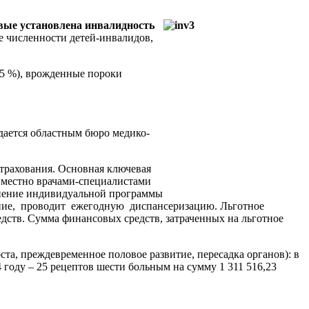
рвые установлена инвалидность
енности детей-инвалидов,
,5 %), врожденные пороки
дается областным бюро медико-
трахования. Основная ключевая
вместно врачами-специалистами
лнение индивидуальной программы
чение, проводит ежегодную диспансеризацию. Льготное
едств. Сумма финансовых средств, затраченных на льготное
та, преждевременное половое развитие, пересадка органов): в
году – 25 рецептов шести больным на сумму 1 311 516,23
есплатно.