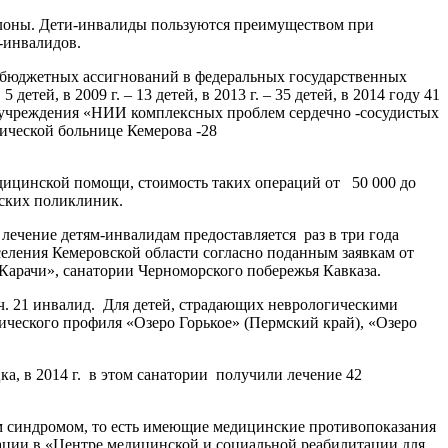
алоны. Дети-инвалиды пользуются преимуществом при
0 детей-инвалидов.
 бюджетных ассигнований в федеральных государственных
ей, в 2009 г. – 13 детей, в 2013 г. – 35 детей, в 2014 году 41
ные учреждения «НИИ комплексных проблем сердечно -сосудистых
ической больнице Кемерова -28
дицинской помощи, стоимость таких операций от 50 000 до
 заведующим детских поликлиник.
 лечение детям-инвалидам предоставляется раз в три года
еления Кемеровской области согласно поданным заявкам от
зеро Карачи», санатории Черноморского побережья Кавказа.
т. ч. 21 инвалид. Для детей, страдающих неврологическими
ического профиля «Озеро Горькое» (Пермский край), «Озеро
ка, в 2014 г. в этом санатории получили лечение 42
 синдромом, то есть имеющие медицинские противопоказания
ации в «Центре медицинской и социальной реабилитации для