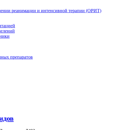
елении реанимации и интенсивной терапии (ОРИТ)
нтацией
делений
иники
нных препаратов
идов