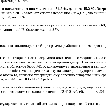
 Просмотров: 7492
ого населения,
из них мальчиков 54,8 %, девочек 45,2 %. Впе
отмечается небольшое (на 4,6 %) увеличение числ
сь с 64 до 50, на 28 %.
ервной системы и психические расстройства (они составляют 60
ования – 2,5 %, болезни уха – 2,8 %.
сновании индивидуальной программы реабилитации, которая вы
 с Территориальной программой обязательного медицинского с
возможностями – это участковый врач–педиатр. Именно он со
 лист в областное бюро МСЭ, контролирует проведение и выпо
венное обеспечение, делает заявку на санаторно-курортное ле
ого бюджета, согласно утвержденному перечню лекарственных ср
, в 2014 г. – 1 835 412,93 рубля.
ратными заболеваниями (гемофилия, муковисцидоз, задержка рос
й, средняя стоимость одного рецепта - 52 410 рублей. В 2014 
ме государственных гарантий дети-инвалиды получают б