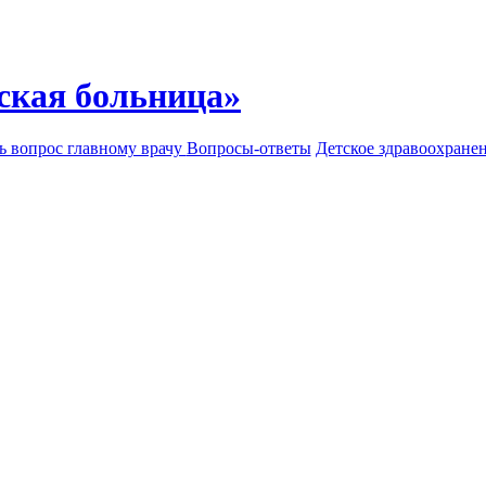
ская больница»
ь вопрос главному врачу
Вопросы-ответы
Детское здравоохране