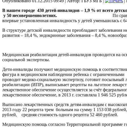
Опубликовано 01.12.2015 09:49
|
Автор: ГБУЗ МГБ
|
|
В нашем городе 430 детей-инвалидов – 1,9 % от всего детск
у 50 несовершеннолетних.
По сравнению с 2013 годом 
впервые установленная инвалидность у детей уменьшила
В структуре детской инвалидности преобладают заболевания н
развития – 18,4 %, эндокринные заболевания – 8,4 %, новообраз
Медицинская реабилитация детей-инвалидов проводится на о
социальной экспертизы.
Дети-инвалиды получают медицинскую помощь в соответствии
фигура в медицинском наблюдении ребенка с ограниченными 
проводит медико-социальную экспертизу, готовит посыльный
реабилитации (ИПР), выписывает рецепты на льготное лекарст
лекарственное обеспечение осуществляется за счёт федеральн
лекарственное обеспечение, в 2013 г. составляла 1 946 525 рублей
Выписано лекарственных средств детям-инвалидам с высокозат
2013 году 22 рецепта трем больным на сумму 1 153 038 рубле
рублей, средняя стоимость одного рецепта 52 460 рублей.
Медицинскую помощь согласно Территориальной програм