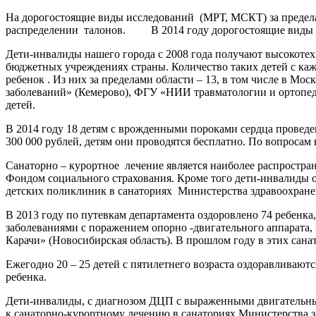
На дорогостоящие виды исследований (МРТ, МСКТ) за предел
распределении талонов. В 2014 году дорогостоящие виды
Дети-инвалиды нашего города с 2008 года получают высокоте
бюджетных учреждениях страны. Количество таких детей с каждым
ребенок . Из них за пределами области – 13, в том числе в М
заболеваний» (Кемерово), ФГУ «НИИ травматологии и ортопед
детей.
В 2014 году 18 детям с врожденными пороками сердца провед
300 000 рублей, детям они проводятся бесплатно. По 
Санаторно – курортное лечение является наиболее распростра
Фондом социального страхования. Кроме того дети-инвалиды о
детских поликлиник в санаториях Министерства здравоохра
В 2013 году по путевкам департамента оздоровлено 74 ребенка,
заболеваниями с поражением опорно -двигательного аппарата,
Карачи» (Новосибирская область). В прошлом году в э
Ежегодно 20 – 25 детей с пятилетнего возраста оздоравливают
ребенка.
Дети-инвалиды, с диагнозом ДЦП с выраженными двигательны
к санаторно-курортному лечению в санаториях Министерства 