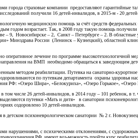
ами города страховые компании предоставляют гарантийные т
 исследований получили 16 детей-инвалидов, в 2015-м - 2
хнологичную медицинскую помощь за счёт средств федеральных
 годом возрастает. Так, в 2008 году такую помощь получили 5 дет
оскве – 9, Новосибирске – 2, Санкт – Петербурге – 2. В област
ии» Минздрава России (Ленинск – Кузнецкий), областной клин
ено оперативное лечение по программе высокотехнологичной ме
вопросам направления на ВМП необходимо обращаться к
ненным методом реабилитации. Путевка на санаторно-курортное
здоровливаются по путевкам департамента охраны здоровья нас
нения РФ: «Озеро Шира», «Белокуриха», «Озеро Горькое», «О
 в том числе 26 детей-инвалидов, в 2014 году – 101 ребенок, в 
 выделяются путевки «Мать и дитя» в санатории психоневролог
тих санаториях оздоровлено 10 детей-инвалидов.
ся в детском психоневрологическом санатории № 2 г. Новокузнец
ми нарушениями, с психическими отклонениями, с судорожным
здравоохранения РФ, имеют воз-можность пройти курс реабилит