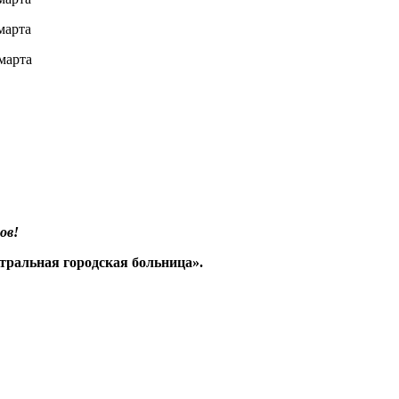
та
та
ов!
ральная городская больница».