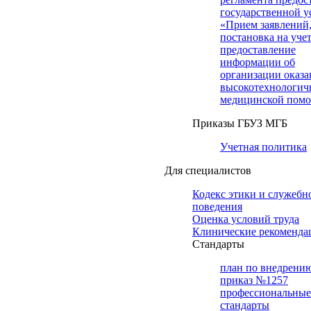
государственной у
«Прием заявлений
постановка на учет
предоставление
информации об
организации оказа
высокотехнологич
медицинской пом
Приказы ГБУЗ МГБ
Учетная политика
Для специалистов
Кодекс этики и служебн
поведения
Оценка условий труда
Клинические рекоменда
Cтандарты
план по внедрени
приказ №1257
профессиональные
стандарты