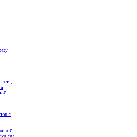
разу
иента,
ии
ной
тов с
елений
дка для