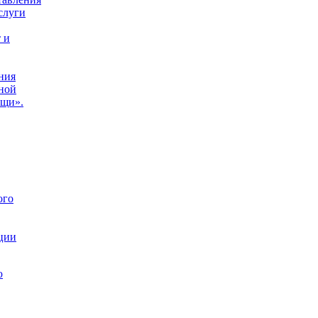
слуги
,
 и
ния
ной
ощи».
ого
ции
ю