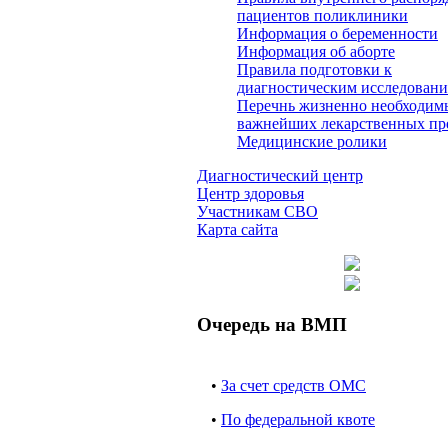
пациентов поликлиники
Информация о беременности
Информация об аборте
Правила подготовки к
диагностическим исследован
Перечнь жизненно необходим
важнейших лекарственных пр
Медицинские ролики
Диагностический центр
Центр здоровья
Участникам СВО
Карта сайта
Очередь на ВМП
•
За счет средств ОМС
•
По федеральной квоте