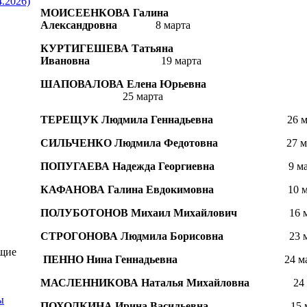
4.2026)
МОИСЕЕНКОВА Галина
Александровна
8 марта
КУРТИГЕШЕВА Татьяна
Ивановна
19 марта
ШАПОВАЛОВА Елена Юрьевна
25 марта
ТЕРЕЩУК Людмила Геннадьевна
26 мар
СИЛЬЧЕНКО Людмила Федотовна
27 мар
ПОПУГАЕВА Надежда Георгиевна
9 мар
КАФАНОВА Галина Евдокимовна
10 мар
ПОЛУБОТОНОВ Михаил Михайлович
16 ма
СТРОГОНОВА Людмила Борисовна
23 мар
щие
ПЕННО Нина Геннадьевна
24 март
МАСЛЕННИКОВА Наталья Михайловна
24 ма
ы
ПОХОЛКИНА Ирина Васильевна
15 мар