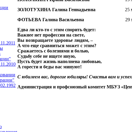
пции
ЗОЛОТУХИНА Галина Геннадьевна
25 мар
ФОТЬЕВА Галина Васильевна
29 мар
Едва ли кто-то с этим спорить будет:
Важнее нет профессии на свете,
Вы возвращаете здоровье людям, –
11.2011
А что еще сравниться может с этим?
ны
Сражаетесь с болезнями и болью,
в
Судьбу себе не ищете иную,
ации"
Пусть будет жизнь наполнена любовью,
11.2010
А горести и беды вас минуют!
ховании
С юбилеем вас, дорогие юбиляры! Счастья вам и успех
ерации"
.02.1992
Администрация и профсоюзный комитет МБУЗ «Цент
о
тавления