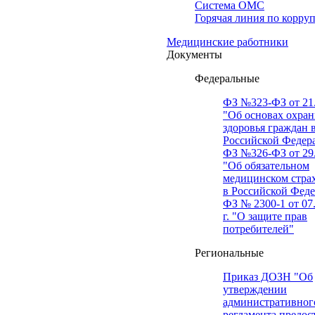
Система ОМС
Горячая линия по корру
Медицинские работники
Документы
Федеральные
ФЗ №323-ФЗ от 21.
"Об основах охра
здоровья граждан 
Российской Федер
ФЗ №326-ФЗ от 29.
"Об обязательном
медицинском стра
в Российской Фед
ФЗ № 2300-1 от 07
г. "О защите прав
потребителей"
Региональные
Приказ ДОЗН "Об
утверждении
административног
регламента предос