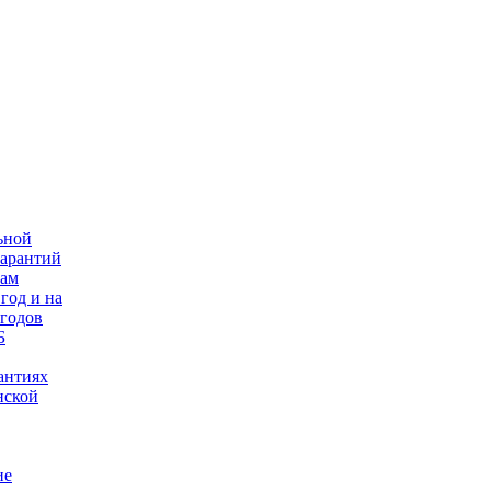
ьной
гарантий
нам
год и на
 годов
Б
антиях
нской
ие