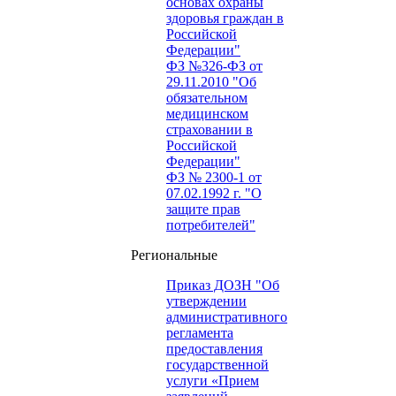
основах охраны
здоровья граждан в
Российской
Федерации"
ФЗ №326-ФЗ от
29.11.2010 "Об
обязательном
медицинском
страховании в
Российской
Федерации"
ФЗ № 2300-1 от
07.02.1992 г. "О
защите прав
потребителей"
Региональные
Приказ ДОЗН "Об
утверждении
административного
регламента
предоставления
государственной
услуги «Прием