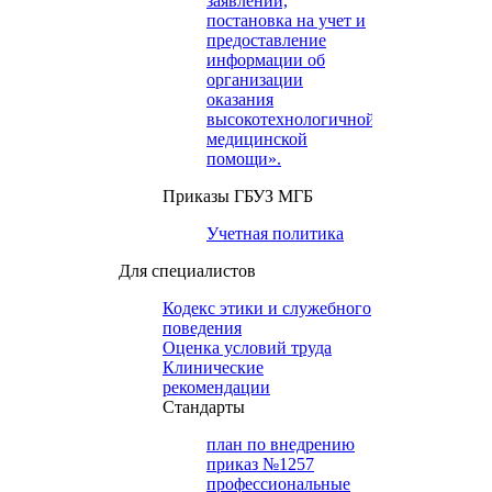
заявлений,
постановка на учет и
предоставление
информации об
организации
оказания
высокотехнологичной
медицинской
помощи».
Приказы ГБУЗ МГБ
Учетная политика
Для специалистов
Кодекс этики и служебного
поведения
Оценка условий труда
Клинические
рекомендации
Cтандарты
план по внедрению
приказ №1257
профессиональные