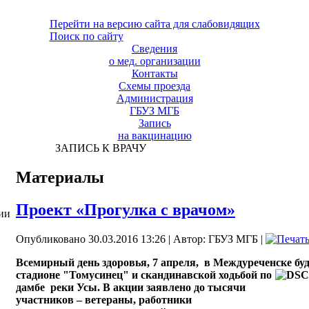
Перейти на версию сайта для слабовидящих
Поиск по сайту
Сведения
о мед. организации
Контакты
Схемы проезда
Администрация
ГБУЗ МГБ
Запись
на вакцинацию
ЗАПИСЬ К ВРАЧУ
Материалы
Проект «Прогулка с врачом»
ии
Опубликовано 30.03.2016 13:26
|
Автор: ГБУЗ МГБ
|
Всемирный день здоровья, 7 апреля, в Междуреченске буд
стадионе "Томусинец" и
скандинавской ходьбой по
дамбе реки Усы. В акции заявлено до тысячи
участников – ветераны, работники