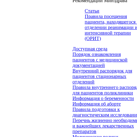
Рекомендации Минздрава
Статьи
Правила посещения
пациента, находящегося 
отделении реанимации 
интенсивной терапии
(ОРИТ)
Доступная среда
Порядок ознакомления
пациентов с медицинской
документацией
Внутренний распорядок для
пациентов стационарных
отделений
Правила внутреннего распоря
для пациентов поликлиники
Информация о беременности
Информация об аборте
Правила подготовки к
диагностическим исследован
Перечнь жизненно необходим
и важнейших лекарственных
препаратов
Медицинские ролики