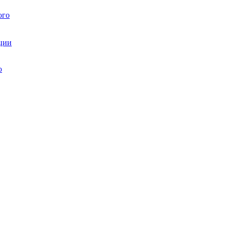
ого
ции
ю