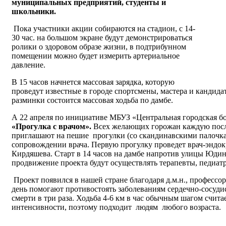
муниципальных предприятий, студенты и
школьники.
Пока участники акции собираются на стадион, с 14-
30 час. на большом экране будут демонстрироваться
ролики о здоровом образе жизни, в подтрибунном
помещении можно будет измерить артериальное
давление.
В 15 часов начнется массовая зарядка, которую
проведут известные в городе спортсмены, мастера и кандидат
разминки состоится массовая ходьба по дамбе.
А 22 апреля по инициативе МБУЗ «Центральная городская бо
«Прогулка с врачом».
Всех желающих горожан каждую пос
приглашают на пешие прогулки (со скандинавскими палочкам
сопровождении врача. Первую прогулку проведет врач-энд
Кирдяшева. Старт в 14 часов на дамбе напротив улицы Юди
продвижение проекта будут осуществлять терапевты, педиатр
Проект появился в нашей стране благодаря д.м.н., профессо
день помогают противостоять заболеваниям сердечно-сосуд
смерти в три раза. Ходьба 4-6 км в час обычным шагом счита
интенсивности, поэтому подходит людям любого возраста.