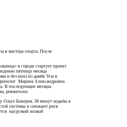
ы в мастера спорта. После
льница» в городе стартует проект
леднюю пятницу месяца
и и без них) по дамбе Усы в
окринолог Марина Александровна
на. В последующие месяцы
ы, ревматолог.
ру Ольге Бокерия. З0 минут ходьбы в
истой системы и снижают риск
ется нагрузкой низкой