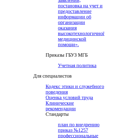
заявлений,
постановка на учет и
предоставление
информации об
организации
оказания
высокотехнологичной
медицинской
помощи».
Приказы ГБУЗ МГБ
Учетная политика
Для специалистов
Кодекс этики и служебного
поведения
Оценка условий труда
Клинические
рекомендации
Cтандарты
план по внедрению
приказ №1257
профессиональные