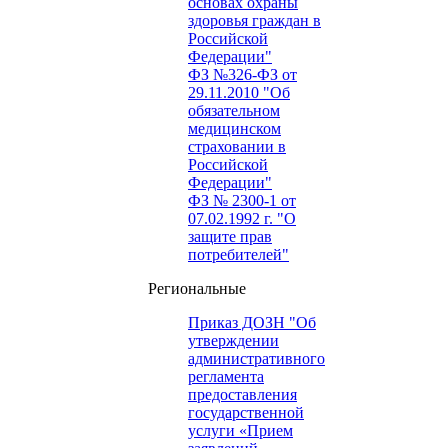
основах охраны
здоровья граждан в
Российской
Федерации"
ФЗ №326-ФЗ от
29.11.2010 "Об
обязательном
медицинском
страховании в
Российской
Федерации"
ФЗ № 2300-1 от
07.02.1992 г. "О
защите прав
потребителей"
Региональные
Приказ ДОЗН "Об
утверждении
административного
регламента
предоставления
государственной
услуги «Прием