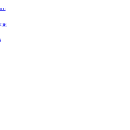
ого
ции
ю