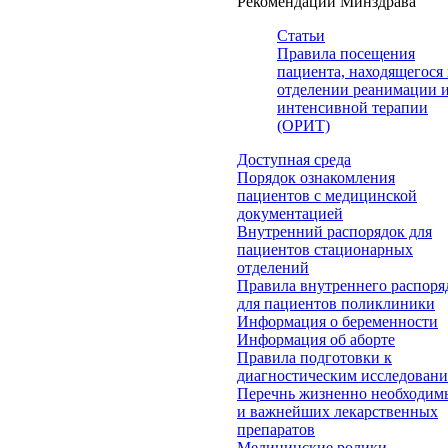
Рекомендации Минздрава
Статьи
Правила посещения
пациента, находящегося 
отделении реанимации 
интенсивной терапии
(ОРИТ)
Доступная среда
Порядок ознакомления
пациентов с медицинской
документацией
Внутренний распорядок для
пациентов стационарных
отделений
Правила внутреннего распоря
для пациентов поликлиники
Информация о беременности
Информация об аборте
Правила подготовки к
диагностическим исследован
Перечнь жизненно необходим
и важнейших лекарственных
препаратов
Медицинские ролики