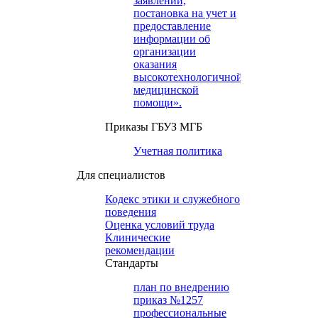
заявлений,
постановка на учет и
предоставление
информации об
организации
оказания
высокотехнологичной
медицинской
помощи».
Приказы ГБУЗ МГБ
Учетная политика
Для специалистов
Кодекс этики и служебного
поведения
Оценка условий труда
Клинические
рекомендации
Cтандарты
план по внедрению
приказ №1257
профессиональные