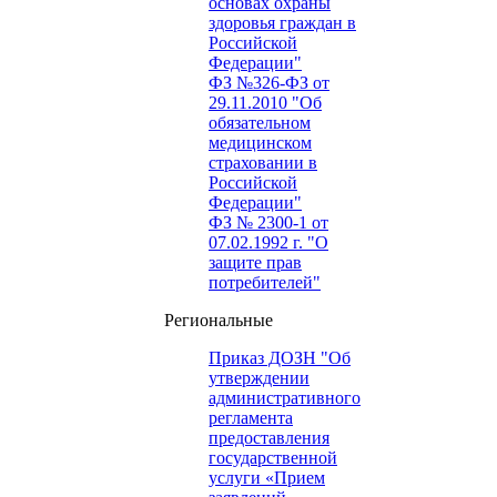
основах охраны
здоровья граждан в
Российской
Федерации"
ФЗ №326-ФЗ от
29.11.2010 "Об
обязательном
медицинском
страховании в
Российской
Федерации"
ФЗ № 2300-1 от
07.02.1992 г. "О
защите прав
потребителей"
Региональные
Приказ ДОЗН "Об
утверждении
административного
регламента
предоставления
государственной
услуги «Прием